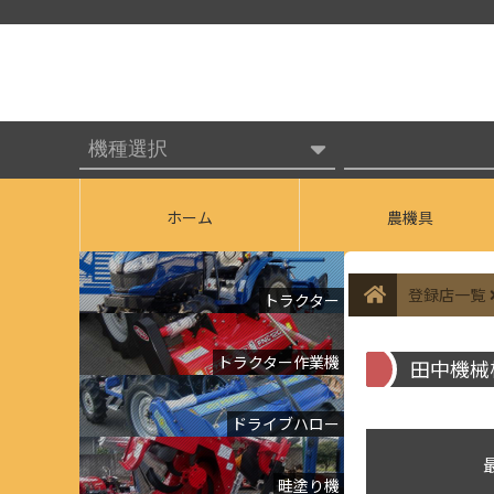
ホーム
農機具
登録店一覧
トラクター
トラクター作業機
田中機械
ドライブハロー
畦塗り機