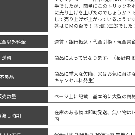
手でしたが、簡単にこのトリックをポ
に売り上げを上げたのでしょうか？ 
して売り上げが上がっているようです
答はＣＭの後で！ 古畑○三郎でした
運賃・銀行振込・代金引換・現金書
代金以外料金
商品によって異なります。（長野県
送料
商品に重大な欠陥、又はお気に召さ
不良品
キャンセル料発生）
ページ上に記載 基本的に大型の商材
販売数量
在庫のある物は即時発送、無い物は1
き渡し時期
内
代金引換 銀行振込 郵便振替 農機ク
支払い方法