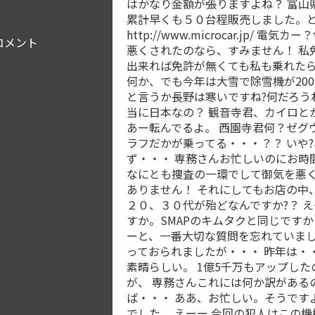
はかなり金額が張りますよね？ 富山
累計早くも５０台程販売しました。
http://www.microcar.jp
コメント
悪くされたのなら、すみません！ 私
出来れば免許が無くても私も乗れたら
何か、でも今年は大雪で除雪機が20
と言うか長野は寒いですね?何だろう
当に日本なの？ 観音寺君、カイロと
あー転んでるよ。 西園寺君何？ゼグ
ラフだかが乗ってる・・・？？ いや
ず・・・ 専務さんお忙しいのにお時
なにとも捜査の一環でして御気を悪
ありません！ それにしてもお店の中
２０、３０代が殆どなんですか?？ え
すか。SMAPのキムタクと同じです
ーと、一番大切な質問を忘れていまし
っておられましたが・・・ 昨年は・・
素晴らしい。 1億5千万もアップし
が、 専務さんこれには何か訳がある
ば・・・ ああ、お忙しい。そうです
でした。 えーー 今回の犯人はこの