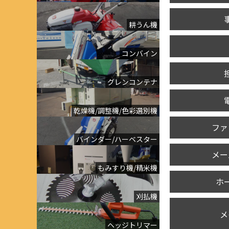
耕うん機
コンバイン
グレンコンテナ
乾燥機/調整機/色彩選別機
ファ
バインダー/ハーベスター
メー
もみすり機/精米機
ホ
刈払機
メ
ヘッジトリマー