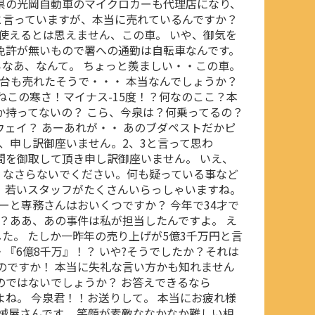
県の光岡自動車のマイクロカーも代理店になり、
と言っていますが、本当に売れているんですか？
/ 電気カー？使えるとは思えません、この車。 いや、御気を
免許が無いもので署への通勤は自転車なんです。
なあ、なんて。 ちょっと羨ましい・・この車。
0台も売れたそうで・・・ 本当なんでしょうか？
ねこの寒さ！マイナス-15度！？何なのここ？本
か持ってないの？ こら、今泉は？何乗ってるの？
ウェイ？ あーあれが・・ あのブダペストだかピ
?、申し訳御座いません。2、3と言って思わ
間を御取して頂き申し訳御座いません。 いえ、
くなさらないでください。何も疑っている事など
、若いスタッフがたくさんいらっしゃいますね。
ーと専務さんはおいくつですか？ 今年で34才で
か？ああ、あの事件は私が担当したんですよ。 え
た。 たしか一昨年の売り上げが5億3千万円と言
『6億8千万』！？ いや?そうでしたか？それは
たのですか！ 本当に失礼な言い方かも知れません
のではないでしょうか？ お答えできるなら
よね。 今泉君！！お送りして。 本当にお疲れ様
機械屋さんです。 笑顔が素敵ななかなか難しい相