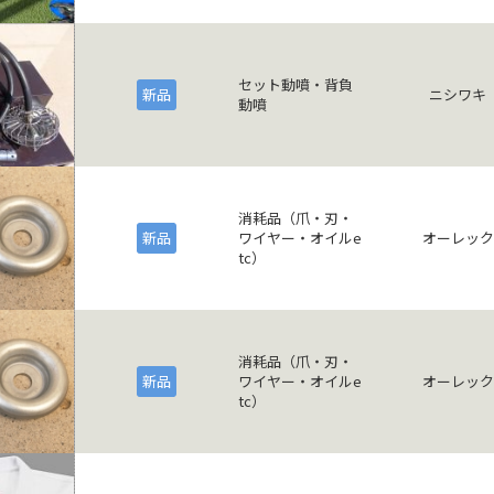
セット動噴・背負
新品
ニシワキ
動噴
消耗品（爪・刃・
新品
ワイヤー・オイルe
オーレック
tc）
消耗品（爪・刃・
新品
ワイヤー・オイルe
オーレック
tc）