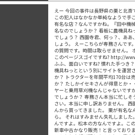
えー 今回の事件は長野県の栗と北斎
この犯人はなかなか単純なようで手ご
有名な店？なんですかね。『田中機
名なのでしょうか？ 看板に農機具ね
でしょう？ 西園寺君、何っ？、ああ
しょう。 えーこちらが専務さんです。
の質問です。時間は取らせません。 
このページスゴイですね? http://www
ふふ、面白いですね? 慣れた手つき
機具ねっとという別にサイトを運営
か？ トラクターを年間平均170台
か？ たしかイセキさんが得意とか・
ヤーと乗用草刈機なんじゃないですか
でしょうか？ 専務さん本当に忙しそ
さい。本当に申し訳ありません。 西
んから買ってきました。 栗が有名な
ら。 それはすみません失礼しました
んですよ。松本の方なんですよ。この
新車中古かなり販売！と言っており