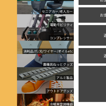
セニアカー/老人カー
お
電動モビリティ
コンプレッサー
消耗品/爪/刃/ワイヤー/オイルetc
農機具ねっとグッズ
アルミ製品
アウトドアグッズ
冷暖房空調機器