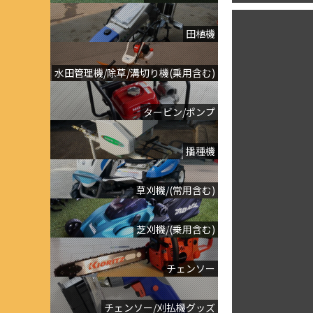
田植機
水田管理機/除草/溝切り機(乗用含む)
タービン/ポンプ
播種機
草刈機/(常用含む)
芝刈機/(乗用含む)
チェンソー
チェンソー/刈払機グッズ