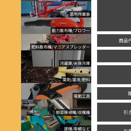
高所作業車
動力散布機/ブロワー
商品
肥料散布機/マニアスプレッダー
冷蔵庫/米保冷庫
薬剤/薬液/肥料
電動工具
引
野菜移植機/収穫機
建機/車輌など
お