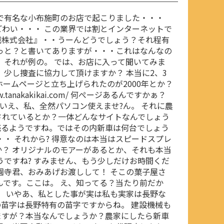
で有名な小布施町のお店で起こりました・・・
わい・・・ この業界では割とインターネットで
械株式会社』・・うーんどうでしょう？それ程有
っと？と書いてありますが・・・これはなんなの
、それが例の。 では、お店に入って聞いてみま
 少し捜査に協力して頂けますか？ 本当に2、3
ホームページと立ち上げられたのが2000年とか？
.tanakakikai.com/ 何ぺージあるんですかぁ？
？いえ、私、全然パソコン使えませ?ん。 それに農
されているとか？一体どんなサイトなんでしょう
は売るようですね。ではその内新車は何台でしょう
・・ それから? 得意なのは本当はスピードスプレ
？ オリジナルのモアーがあるとか、それも本当
うですね? すみません、もう少しだけお時間くだ
園寺君、おみあげお渡しして！ そこの菓子屋さ
んです。ここは。 え、知ってる？当たり前だか
。 いやあ、私とした事が実は私も実家は長野な
苗字は長野特有の苗字ですからね。 建設機械も
ますが？本当なんでしょうか？農家にしたら新車