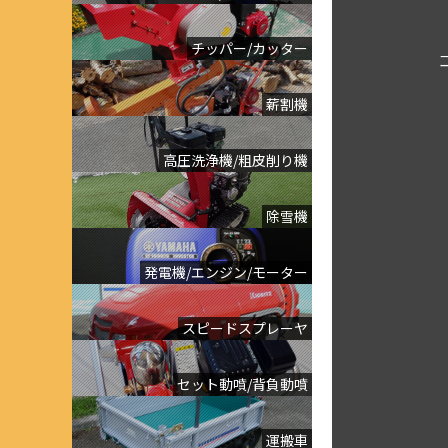
チッパー/カッター
薪割機
高圧洗浄機/粗皮削り機
除雪機
発電機/エンジン/モーター
スピードスプレーヤ
セット動噴/背負動噴
運搬車