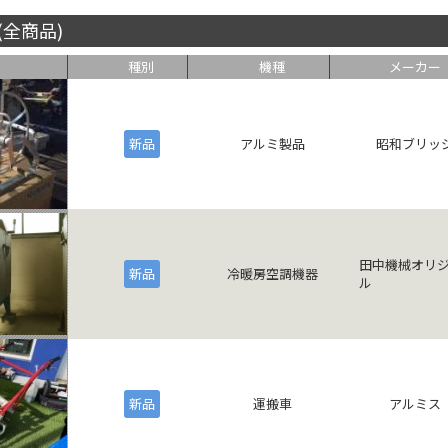
(全商品)
種別
機種
メーカー
新品
アルミ製品
昭和ブリッ
田中機械オリ
新品
冷暖房空調機器
ル
新品
運搬車
アルミス