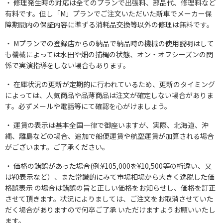
修理発生時の対応は全てのプランで出張料、部品代、修理料など
有料です。但し「M」プランでご注文いただいた新車でメーカー保
障期間内の保証内容に準ずる消耗品交換等以外の修理は無料です。
Mプランでの登録店からの納品で納品時の機械の使用説明はして
も機械によっては水田や畑の捕縄の状態、オン・オフシーズンの関
係で実演指導をしない場合もあります。
在庫状況の更新が定期的に行われているため、更新のタイミング
によっては、人気商品や品薄商品は注文が確定しない場合がありま
す。必ずメールや電話等にて確認を心がけましょう。
運賃の表示は基本全国一律で御座いますが、実際、北海道、沖
縄、離島などの場合、追加で船便運賃や航空運賃が加算される場合
がございます。ご了承ください。
価格の錯誤があった場合(例:¥105,000を¥10,500等の桁違い、又
は¥0表示など）、また常識的にみて市場相場から大きく逸脱した価
格誤表示 の場合は錯誤の旨と正しい価格をお知らせし、価格を訂正
させて頂きます。状況によりましては、ご注文をお取消させていた
だく場合がありますので何卒ご了承 いただけますようお願いいたし
ます。