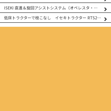
ISEKI 直進＆旋回アシストシステム（オペレスタ・ターン）搭載 イセキ 乗用田植機 PRJ8D-ZJL
低床トラクターで枝こなし イセキトラクター RTS205NS & フレールモア FNC1202F