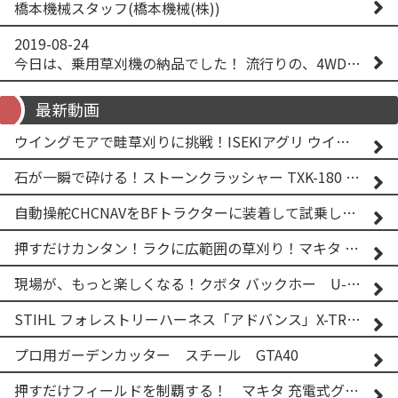
橋本機械スタッフ(橋本機械(株))
2019-08-24
今日は、乗用草刈機の納品でした！ 流行りの、4WD！ #イセキアグリ #オーレック #四駆 #増税間近
最新動画
ウイングモアで畦草刈りに挑戦！ISEKIアグリ ウイングモア WM746AF
石が一瞬で砕ける！ストーンクラッシャー TXK-180 実演
自動操舵CHCNAVをBFトラクターに装着して試乗してみた！！ CHCNAV NX610
押すだけカンタン！ラクに広範囲の草刈り！マキタ バッテリー式草刈り機 MUG001G 2
現場が、もっと楽しくなる！クボタ バックホー U-25-3A
STIHL フォレストリーハーネス「アドバンス」X-TREEm
プロ用ガーデンカッター スチール GTA40
押すだけフィールドを制覇する！ マキタ 充電式グランドトリマー MUG001G