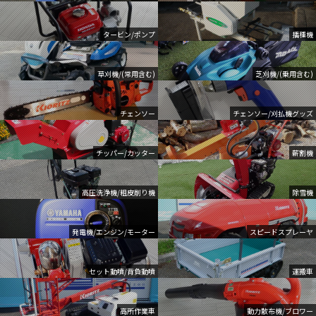
タービン/ポンプ
播種機
草刈機/(常用含む)
芝刈機/(乗用含む)
チェンソー
チェンソー/刈払機グッズ
チッパー/カッター
薪割機
高圧洗浄機/粗皮削り機
除雪機
発電機/エンジン/モーター
スピードスプレーヤ
セット動噴/背負動噴
運搬車
高所作業車
動力散布機/ブロワー