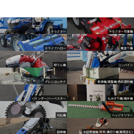
トラクター
トラクター作業機
ドライブハロー
畦塗り機
耕うん機
コンバイン
グレンコンテナ
乾燥機/調整機/色彩選別機
バインダー/ハーベスター
もみすり機/精米機
刈払機
ヘッジトリマー
田植機
水田管理機/除草/溝切り機(乗用含む)