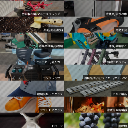
肥料散布機/マニアスプレッダー
冷蔵庫/米保冷庫
薬剤/薬液/肥料
電動工具
野菜移植機/収穫機
建機/車輌など
セニアカー/老人カー
電動モビリティ
コンプレッサー
消耗品/爪/刃/ワイヤー/オイルetc
農機具ねっとグッズ
アルミ製品
アウトドアグッズ
冷暖房空調機器
ドローン
農産物