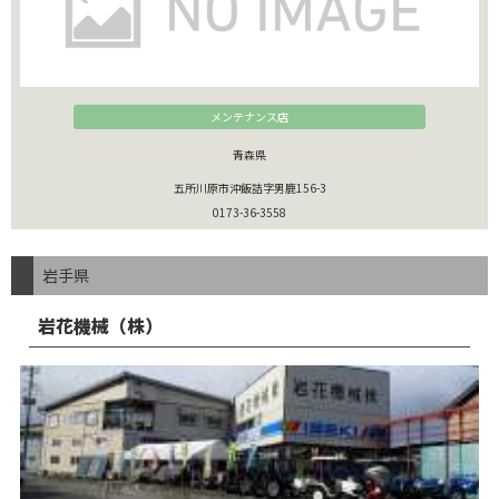
メンテナンス店
青森県
五所川原市沖飯詰字男鹿156-3
0173-36-3558
岩手県
岩花機械（株）