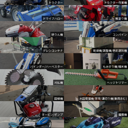
トラクター
トラクター作業機
ドライブハロー
畦塗り機
耕うん機
コンバイン
グレンコンテナ
乾燥機/調整機/色彩選別機
バインダー/ハーベスター
もみすり機/精米機
刈払機
ヘッジトリマー
田植機
水田管理機/除草/溝切り機(乗用含む)
タービン/ポンプ
播種機