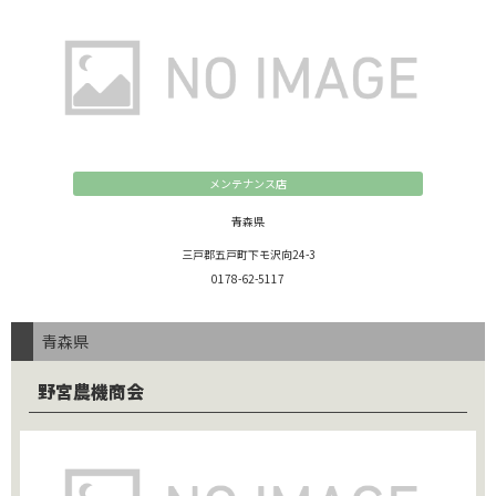
メンテナンス店
青森県
三戸郡五戸町下モ沢向24-3
0178-62-5117
青森県
野宮農機商会