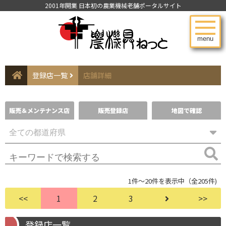
2001年開業 日本初の農業機械老舗ポータルサイト
menu
登録店一覧
店舗詳細
販売＆メンテナンス店
販売登録店
地図で確認
1件～20件を表示中（全205件)
<<
1
2
3
>>
登録店一覧