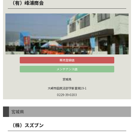
（有）峰浦商会
販売登録店
メンテナンス店
宮城県
大崎市田尻沼部字新富岡19-1
0229-39-0203
宮城県
（株）スズブン