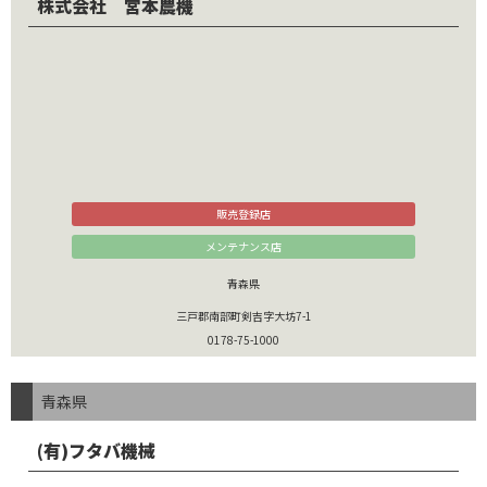
株式会社 宮本農機
販売登録店
メンテナンス店
青森県
三戸郡南部町剣吉字大坊7-1
0178-75-1000
青森県
(有)フタバ機械