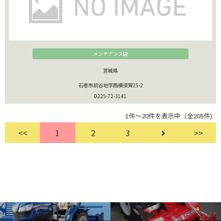
メンテナンス店
宮城県
石巻市前谷地字西横須賀25-2
0225-72-3141
1件～20件を表示中（全205件)
<<
1
2
3
>>