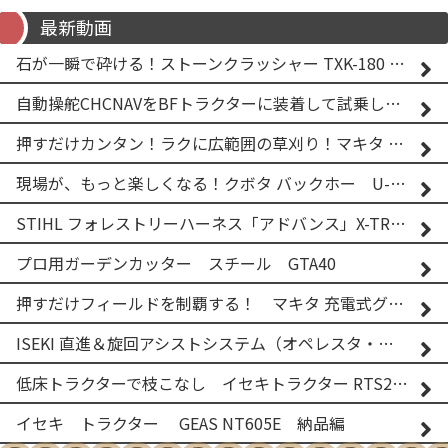
最新動画
石が一瞬で砕ける！ストーンクラッシャー TXK-180 実演
自動操舵CHCNAVをBFトラクターに装着して試乗してみた！！ CHCNAV NX610
押すだけカンタン！ラクに広範囲の草刈り！マキタ バッテリー式草刈り機 MUG001G 2
現場が、もっと楽しくなる！クボタ バックホー U-25-3A
STIHL フォレストリーハーネス「アドバンス」X-TREEm
プロ用ガーデンカッター スチール GTA40
押すだけフィールドを制覇する！ マキタ 充電式グランドトリマー MUG001G
ISEKI 直進＆旋回アシストシステム（オペレスタ・ターン）搭載 イセキ 乗用田植機 PRJ8D-ZJL
低床トラクターで枝こなし イセキトラクター RTS205NS & フレールモア FNC1202F
イセキ トラクター GEAS NT605E 納品編