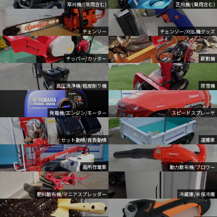
草刈機/(常用含む)
芝刈機/(乗用含む)
チェンソー
チェンソー/刈払機グッズ
チッパー/カッター
薪割機
高圧洗浄機/粗皮削り機
除雪機
発電機/エンジン/モーター
スピードスプレーヤ
セット動噴/背負動噴
運搬車
高所作業車
動力散布機/ブロワー
肥料散布機/マニアスプレッダー
冷蔵庫/米保冷庫