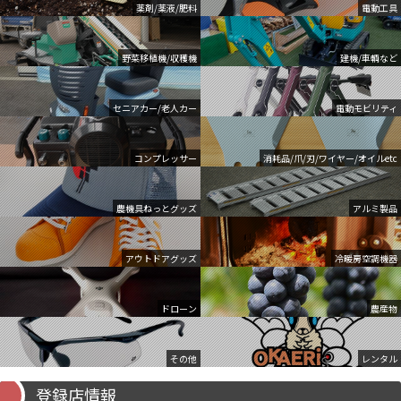
薬剤/薬液/肥料
電動工具
野菜移植機/収穫機
建機/車輌など
セニアカー/老人カー
電動モビリティ
コンプレッサー
消耗品/爪/刃/ワイヤー/オイルetc
農機具ねっとグッズ
アルミ製品
アウトドアグッズ
冷暖房空調機器
ドローン
農産物
その他
レンタル
登録店情報