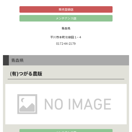
販売登録店
メンテナンス店
青森県
平川市本町北柳田１−４
0172-44-2179
青森県
(有)つがる農販