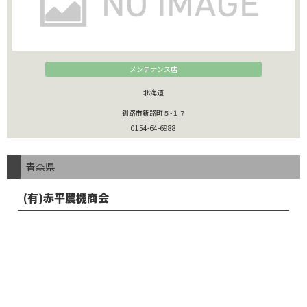
メンテナンス店
北海道
釧路市新路町５-１７
0154-64-6988
青森県
(有)赤平農機商会