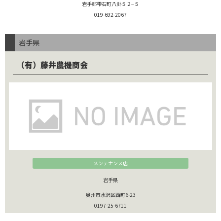
岩手郡雫石町八卦５２−５‎
019-692-2067
岩手県
（有）藤井農機商会
メンテナンス店
岩手県
奥州市水沢区西町6-23
0197-25-6711