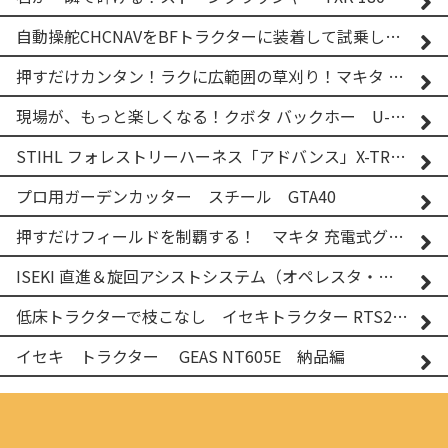
自動操舵CHCNAVをBFトラクターに装着して試乗してみた！！ CHCNAV NX610
押すだけカンタン！ラクに広範囲の草刈り！マキタ バッテリー式草刈り機 MUG001G 2
現場が、もっと楽しくなる！クボタ バックホー U-25-3A
STIHL フォレストリーハーネス「アドバンス」X-TREEm
プロ用ガーデンカッター スチール GTA40
押すだけフィールドを制覇する！ マキタ 充電式グランドトリマー MUG001G
ISEKI 直進＆旋回アシストシステム（オペレスタ・ターン）搭載 イセキ 乗用田植機 PRJ8D-ZJL
低床トラクターで枝こなし イセキトラクター RTS205NS & フレールモア FNC1202F
イセキ トラクター GEAS NT605E 納品編