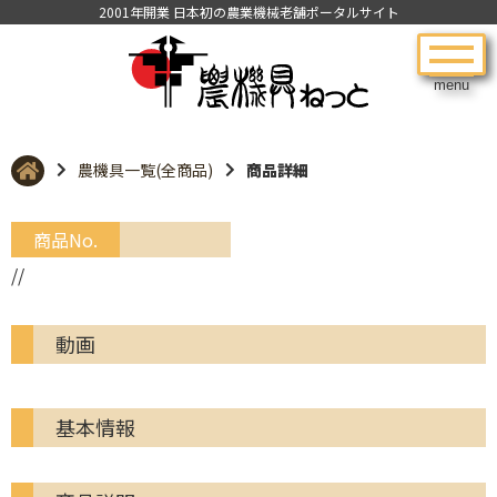
2001年開業 日本初の農業機械老舗ポータルサイト
menu
農機具一覧(全商品)
商品詳細
商品No.
//
動画
基本情報