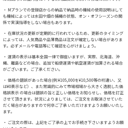
Mプランでの登録店からの納品で納品時の機械の使用説明はして
も機械によっては水田や畑の捕縄の状態、オン・オフシーズンの関
係で実演指導をしない場合もあります。
在庫状況の更新が定期的に行われているため、更新のタイミング
によっては、人気商品や品薄商品は注文が確定しない場合がありま
す。必ずメールや電話等にて確認を心がけましょう。
運賃の表示は基本全国一律で御座いますが、実際、北海道、沖
縄、離島などの場合、追加で船便運賃や航空運賃が加算される場合
がございます。ご了承ください。
価格の錯誤があった場合(例:¥105,000を¥10,500等の桁違い、又
は¥0表示など）、また常識的にみて市場相場から大きく逸脱した価
格誤表示 の場合は錯誤の旨と正しい価格をお知らせし、価格を訂正
させて頂きます。状況によりましては、ご注文をお取消させていた
だく場合がありますので何卒ご了承 いただけますようお願いいたし
ます。
ご注文の際は、上記をご了承の上でお手続き下さいますようお願