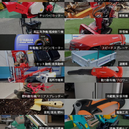
チッパー/カッター
薪割機
高圧洗浄機/粗皮削り機
除雪機
発電機/エンジン/モーター
スピードスプレーヤ
セット動噴/背負動噴
運搬車
高所作業車
動力散布機/ブロワー
肥料散布機/マニアスプレッダー
冷蔵庫/米保冷庫
薬剤/薬液/肥料
電動工具
野菜移植機/収穫機
建機/車輌など