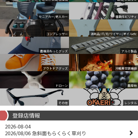
セニアカー/老人カー
電動モビリティ
コンプレッサー
消耗品/爪/刃/ワイヤー/オイルetc
農機具ねっとグッズ
アルミ製品
アウトドアグッズ
冷暖房空調機器
ドローン
農産物
その他
レンタル
登録店情報
2026-08-04
2026/08/06 急斜面もらくらく草刈り