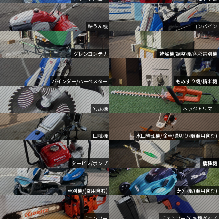
耕うん機
コンバイン
グレンコンテナ
乾燥機/調整機/色彩選別機
バインダー/ハーベスター
もみすり機/精米機
刈払機
ヘッジトリマー
田植機
水田管理機/除草/溝切り機(乗用含む)
タービン/ポンプ
播種機
草刈機/(常用含む)
芝刈機/(乗用含む)
チェンソー
チェンソー/刈払機グッズ