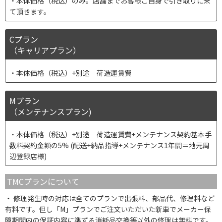
本体価格（税込）のみ。店舗までお客様ご自身で引き取りに来
て頂きます。
Cプラン
（キャリアプラン）
本体価格（税込）+別途 荷造運賃費
Mプラン
（メンテナンスプラン)
本体価格（税込）+別途 荷造運賃費+メンテナンス契約基本手
数料契約金額の5% (配送+納品指導+メンテナンス1年間＝地元周
辺登録店様)
TMCプランについて
修理発生時の対応は全てのプランで出張料、部品代、修理料など
有料です。但し「M」プランでご注文いただいた新車でメーカー保
障期間内の保証内容に準ずる消耗品交換等以外の修理は無料です。