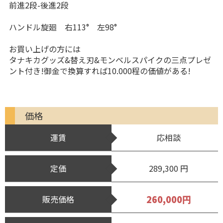
前進2段-後進2段
ハンドル旋廻 右113° 左98°
お買い上げの方には
タナキカグッズ&替え刃&モンベルスパイクの三点プレゼ
ント付き!御金で換算すれば10.000程の価値がある!
価格
運賃
応相談
定価
289,300 円
260,000円
販売価格