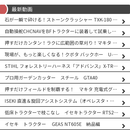
最新動画
石が一瞬で砕ける！ストーンクラッシャー TXK-180 実演
自動操舵CHCNAVをBFトラクターに装着して試乗してみた！！ CHCNAV NX610
押すだけカンタン！ラクに広範囲の草刈り！マキタ バッテリー式草刈り機 MUG001G 2
現場が、もっと楽しくなる！クボタ バックホー U-25-3A
STIHL フォレストリーハーネス「アドバンス」X-TREEm
プロ用ガーデンカッター スチール GTA40
押すだけフィールドを制覇する！ マキタ 充電式グランドトリマー MUG001G
ISEKI 直進＆旋回アシストシステム（オペレスタ・ターン）搭載 イセキ 乗用田植機 PRJ8D-ZJL
低床トラクターで枝こなし イセキトラクター RTS205NS & フレールモア FNC1202F
イセキ トラクター GEAS NT605E 納品編