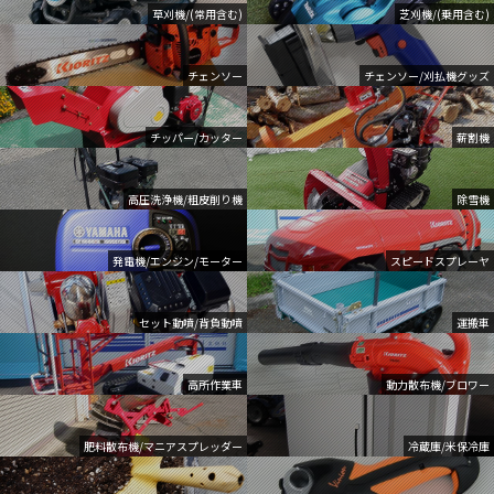
草刈機/(常用含む)
芝刈機/(乗用含む)
チェンソー
チェンソー/刈払機グッズ
チッパー/カッター
薪割機
高圧洗浄機/粗皮削り機
除雪機
発電機/エンジン/モーター
スピードスプレーヤ
セット動噴/背負動噴
運搬車
高所作業車
動力散布機/ブロワー
肥料散布機/マニアスプレッダー
冷蔵庫/米保冷庫