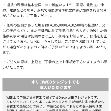
運賃の表示は基本全国一律で御座いますが、実際、北海道、沖
縄、離島などの場合、追加で船便運賃や航空運賃が加算される場合
がございます。ご了承ください。
価格の錯誤があった場合(例:¥105,000を¥10,500等の桁違い、又
は¥0表示など）、また常識的にみて市場相場から大きく逸脱した価
格誤表示 の場合は錯誤の旨と正しい価格をお知らせし、価格を訂正
させて頂きます。状況によりましては、ご注文をお取消させていた
だく場合がありますので何卒ご了承 いただけますようお願いいたし
ます。
ご注文の際は、上記をご了承の上でお手続き下さいますようお願
いいたします。
オリコWEBクレジットでも
購入いただけます
WEB上で申請から審査まで完了するOrico WEBクレジットです。
クレジットカードのリボ払いに比べると利息が断然お得で申請から
審査まで最短10分で完了。 申請に必要な年収などの個人情報は店
舗側には知られずにオリコとの直接手続きなので、 書面での手続