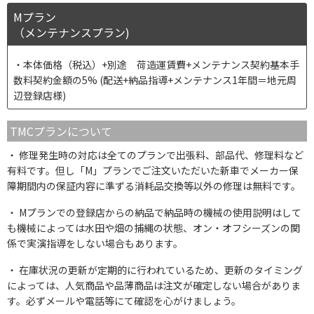
Mプラン
（メンテナンスプラン)
本体価格（税込）+別途 荷造運賃費+メンテナンス契約基本手
数料契約金額の5% (配送+納品指導+メンテナンス1年間＝地元周
辺登録店様)
TMCプランについて
修理発生時の対応は全てのプランで出張料、部品代、修理料など
有料です。但し「M」プランでご注文いただいた新車でメーカー保
障期間内の保証内容に準ずる消耗品交換等以外の修理は無料です。
Mプランでの登録店からの納品で納品時の機械の使用説明はして
も機械によっては水田や畑の捕縄の状態、オン・オフシーズンの関
係で実演指導をしない場合もあります。
在庫状況の更新が定期的に行われているため、更新のタイミング
によっては、人気商品や品薄商品は注文が確定しない場合がありま
す。必ずメールや電話等にて確認を心がけましょう。