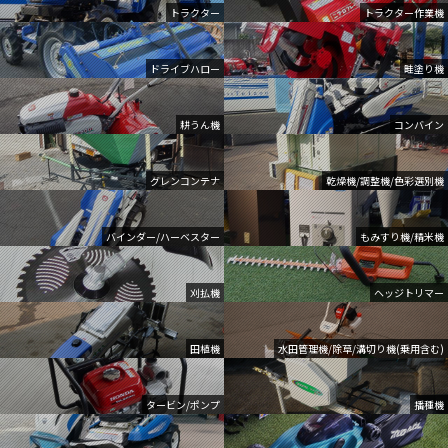
トラクター
トラクター作業機
ドライブハロー
畦塗り機
耕うん機
コンバイン
グレンコンテナ
乾燥機/調整機/色彩選別機
バインダー/ハーベスター
もみすり機/精米機
刈払機
ヘッジトリマー
田植機
水田管理機/除草/溝切り機(乗用含む)
タービン/ポンプ
播種機