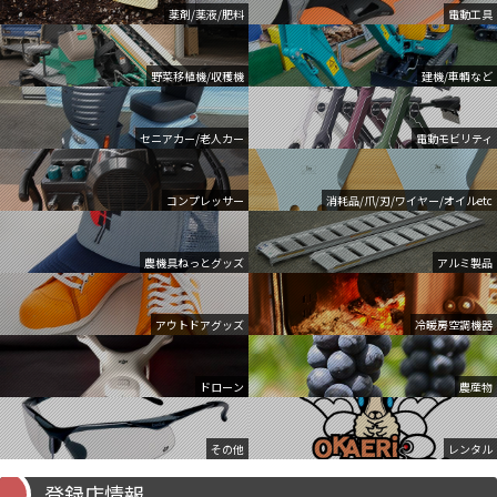
薬剤/薬液/肥料
電動工具
野菜移植機/収穫機
建機/車輌など
セニアカー/老人カー
電動モビリティ
コンプレッサー
消耗品/爪/刃/ワイヤー/オイルetc
農機具ねっとグッズ
アルミ製品
アウトドアグッズ
冷暖房空調機器
ドローン
農産物
その他
レンタル
登録店情報