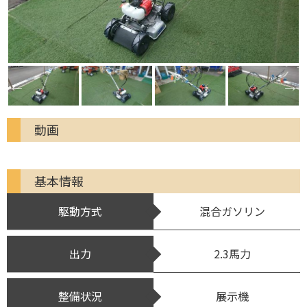
動画
基本情報
駆動方式
混合ガソリン
出力
2.3馬力
整備状況
展示機