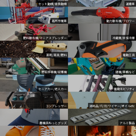
セット動噴/背負動噴
運搬車
高所作業車
動力散布機/ブロワー
肥料散布機/マニアスプレッダー
冷蔵庫/米保冷庫
薬剤/薬液/肥料
電動工具
野菜移植機/収穫機
建機/車輌など
セニアカー/老人カー
電動モビリティ
コンプレッサー
消耗品/爪/刃/ワイヤー/オイルetc
農機具ねっとグッズ
アルミ製品