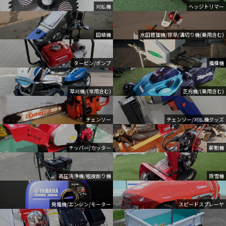
刈払機
ヘッジトリマー
田植機
水田管理機/除草/溝切り機(乗用含む)
タービン/ポンプ
播種機
草刈機/(常用含む)
芝刈機/(乗用含む)
チェンソー
チェンソー/刈払機グッズ
チッパー/カッター
薪割機
高圧洗浄機/粗皮削り機
除雪機
発電機/エンジン/モーター
スピードスプレーヤ