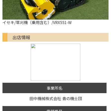
草刈機（乗用含む）/VRX551-W
ISEKIア
出店情報
事業所名
田中機械株式会社 青の機士団