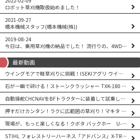
2022-02-09
ロボット草刈機取扱始めました！
2021-09-27
橋本機械スタッフ(橋本機械(株))
2019-08-24
今日は、乗用草刈機の納品でした！ 流行りの、4WD！ #イセキアグリ #オーレック #四駆 #増税間近
最新動画
ウイングモアで畦草刈りに挑戦！ISEKIアグリ ウイングモア WM746AF
石が一瞬で砕ける！ストーンクラッシャー TXK-180 実演
自動操舵CHCNAVをBFトラクターに装着して試乗してみた！！ CHCNAV NX610
押すだけカンタン！ラクに広範囲の草刈り！マキタ バッテリー式草刈り機 MUG001G 2
現場が、もっと楽しくなる！クボタ バックホー U-25-3A
STIHL フォレストリーハーネス「アドバンス」X-TREEm