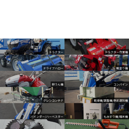
トラクター
トラクター作業機
ドライブハロー
畦塗り機
耕うん機
コンバイン
グレンコンテナ
乾燥機/調整機/色彩選別機
バインダー/ハーベスター
もみすり機/精米機