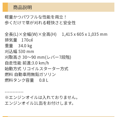
商品説明
軽量かつパワフルな性能を両立！
歩くだけで草が刈れる軽快さと安全性
全長(L)×全幅(W)×全高(H) 1,415 x 605 x 1,035 mm
排気量 170㎤
重量 34.0 kg
刈込幅 530 mm
刈取高さ 30～90 mm(レバー7段階)
自走性能 前進:3.0 km/h
始動方式 リコイルスターター方式
燃料 自動車用無鉛ガソリン
燃料タンク容量 0.8 L
------------
※エンジンオイルは入れておりません。
エンジンオイル1L缶をお付けします。