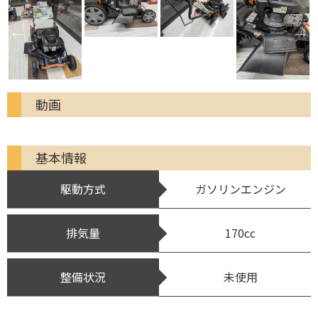
動画
基本情報
駆動方式
ガソリンエンジン
排気量
170cc
整備状況
未使用