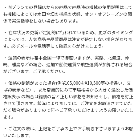
Mプランでの登録店からの納品で納品時の機械の使用説明はして
も機械によっては水田や畑の捕縄の状態、オン・オフシーズンの関
係で実演指導をしない場合もあります。
在庫状況の更新が定期的に行われているため、更新のタイミング
によっては、人気商品や品薄商品は注文が確定しない場合がありま
す。必ずメールや電話等にて確認を心がけましょう。
運賃の表示は基本全国一律で御座いますが、実際、北海道、沖
縄、離島などの場合、追加で船便運賃や航空運賃が加算される場合
がございます。ご了承ください。
価格の錯誤があった場合(例:¥105,000を¥10,500等の桁違い、又
は¥0表示など）、また常識的にみて市場相場から大きく逸脱した価
格誤表示 の場合は錯誤の旨と正しい価格をお知らせし、価格を訂正
させて頂きます。状況によりましては、ご注文をお取消させていた
だく場合がありますので何卒ご了承 いただけますようお願いいたし
ます。
ご注文の際は、上記をご了承の上でお手続き下さいますようお願
いいたします。