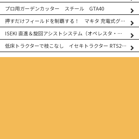
プロ用ガーデンカッター スチール GTA40
押すだけフィールドを制覇する！ マキタ 充電式グランドトリマー MUG001G
ISEKI 直進＆旋回アシストシステム（オペレスタ・ターン）搭載 イセキ 乗用田植機 PRJ8D-ZJL
低床トラクターで枝こなし イセキトラクター RTS205NS & フレールモア FNC1202F