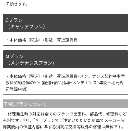
て頂きます。
Cプラン
（キャリアプラン）
本体価格（税込）+別途 荷造運賃費
Mプラン
（メンテナンスプラン)
本体価格（税込）+別途 荷造運賃費+メンテナンス契約基本手
数料契約金額の5% (配送+納品指導+メンテナンス1年間＝地元周
辺登録店様)
TMCプランについて
修理発生時の対応は全てのプランで出張料、部品代、修理料など
有料です。但し「M」プランでご注文いただいた新車でメーカー保
障期間内の保証内容に準ずる消耗品交換等以外の修理は無料です。