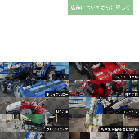
店舗についてさらに詳しく
トラクター
トラクター作業機
ドライブハロー
畦塗り機
耕うん機
コンバイン
グレンコンテナ
乾燥機/調整機/色彩選別機