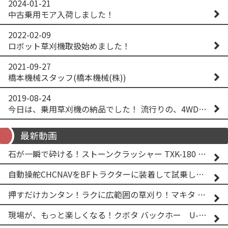
2024-01-21
中古乗用モア入荷しました！
2022-02-09
ロボット草刈機取扱始めました！
2021-09-27
橋本機械スタッフ(橋本機械(株))
2019-08-24
今日は、乗用草刈機の納品でした！ 流行りの、4WD！ #イセキアグリ #オーレック #四駆 #増税間近
最新動画
石が一瞬で砕ける！ストーンクラッシャー TXK-180 実演
自動操舵CHCNAVをBFトラクターに装着して試乗してみた！！ CHCNAV NX610
押すだけカンタン！ラクに広範囲の草刈り！マキタ バッテリー式草刈り機 MUG001G 2
現場が、もっと楽しくなる！クボタ バックホー U-25-3A