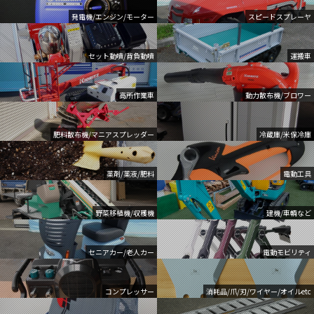
発電機/エンジン/モーター
スピードスプレーヤ
セット動噴/背負動噴
運搬車
高所作業車
動力散布機/ブロワー
肥料散布機/マニアスプレッダー
冷蔵庫/米保冷庫
薬剤/薬液/肥料
電動工具
野菜移植機/収穫機
建機/車輌など
セニアカー/老人カー
電動モビリティ
コンプレッサー
消耗品/爪/刃/ワイヤー/オイルetc