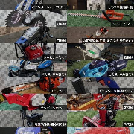
バインダー/ハーベスター
もみすり機/精米機
刈払機
ヘッジトリマー
田植機
水田管理機/除草/溝切り機(乗用含む)
タービン/ポンプ
播種機
草刈機/(常用含む)
芝刈機/(乗用含む)
チェンソー
チェンソー/刈払機グッズ
チッパー/カッター
薪割機
高圧洗浄機/粗皮削り機
除雪機