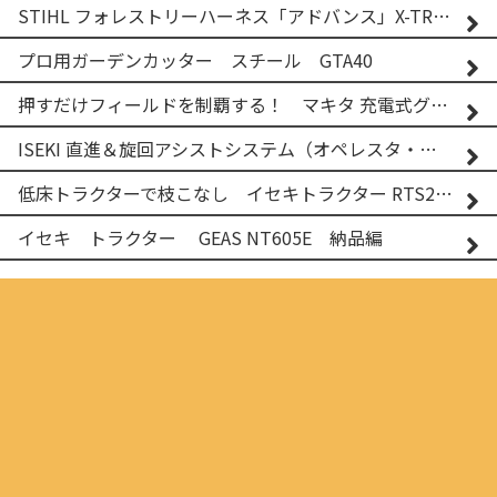
STIHL フォレストリーハーネス「アドバンス」X-TREEm
プロ用ガーデンカッター スチール GTA40
押すだけフィールドを制覇する！ マキタ 充電式グランドトリマー MUG001G
ISEKI 直進＆旋回アシストシステム（オペレスタ・ターン）搭載 イセキ 乗用田植機 PRJ8D-ZJL
低床トラクターで枝こなし イセキトラクター RTS205NS & フレールモア FNC1202F
イセキ トラクター GEAS NT605E 納品編