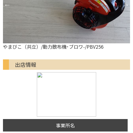
やまびこ（共立）/動力散布機･ブロワ-/PBV256
出店情報
事業所名