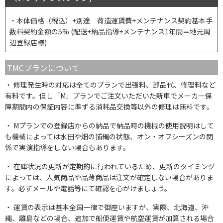
本体価格（税込）+別途 荷造運賃費+メンテナンス契約基本手
数料契約金額の5% (配送+納品指導+メンテナンス1年間＝地元周
辺登録店様)
TMCプランについて
修理発生時の対応は全てのプランで出張料、部品代、修理料など
有料です。但し「M」プランでご注文いただいた新車でメーカー保
障期間内の保証内容に準ずる消耗品交換等以外の修理は無料です。
Mプランでの登録店からの納品で納品時の機械の使用説明はして
も機械によっては水田や畑の捕縄の状態、オン・オフシーズンの関
係で実演指導をしない場合もあります。
在庫状況の更新が定期的に行われているため、更新のタイミング
によっては、人気商品や品薄商品は注文が確定しない場合がありま
す。必ずメールや電話等にて確認を心がけましょう。
運賃の表示は基本全国一律で御座いますが、実際、北海道、沖
縄、離島などの場合、追加で船便運賃や航空運賃が加算される場合