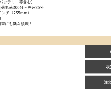
g（バッテリー等含む）
荷低速300分～高速85分
インチ（255mm）
分
用車にも楽々積載！
販
注