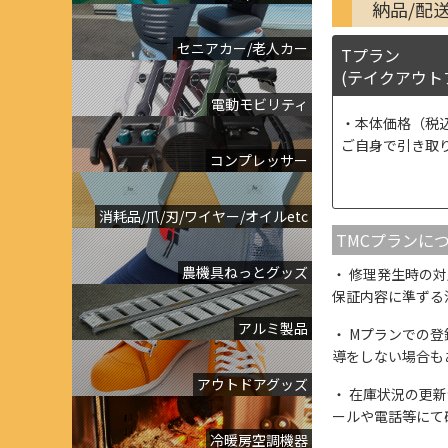
納品/配
セニアカー/老人カー
Tプラン
(テイクアウト
電動モビリティ
本体価格（税
ご自身で引き取
コンプレッサー
消耗品/爪/刃/ワイヤー/オイルetc
TMCプランに
農機具ねっとグッズ
修理発生時の対
保証内容に準ずる
アルミ製品
Mプランでの登
導をしない場合も
アウトドアグッズ
在庫状況の更新
ールや電話等にて
冷暖房空調機器