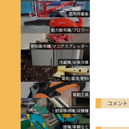
高所作業車
動力散布機/ブロワー
肥料散布機/マニアスプレッダー
冷蔵庫/米保冷庫
薬剤/薬液/肥料
電動工具
コメント
野菜移植機/収穫機
建機/車輌など