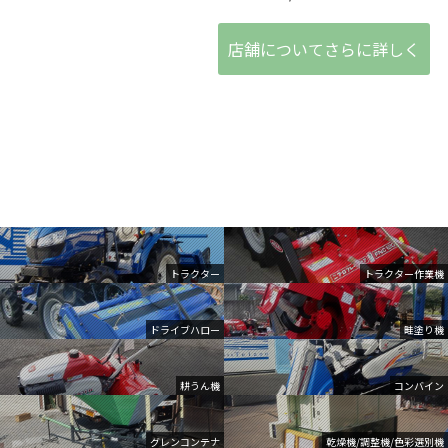
店舗についてさらに詳しく
トラクター
トラクター作業機
ドライブハロー
畦塗り機
耕うん機
コンバイン
グレンコンテナ
乾燥機/調整機/色彩選別機