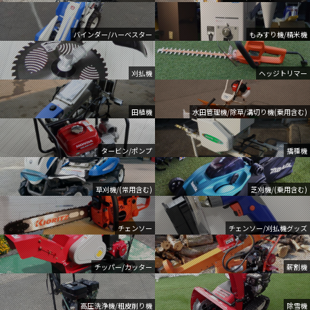
バインダー/ハーベスター
もみすり機/精米機
刈払機
ヘッジトリマー
田植機
水田管理機/除草/溝切り機(乗用含む)
タービン/ポンプ
播種機
草刈機/(常用含む)
芝刈機/(乗用含む)
チェンソー
チェンソー/刈払機グッズ
チッパー/カッター
薪割機
高圧洗浄機/粗皮削り機
除雪機