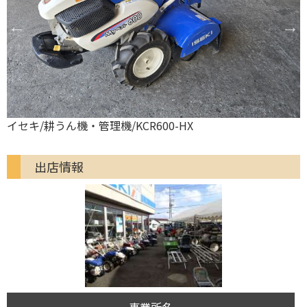
イセキ/耕うん機・管理機/KCR600-HX
出店情報