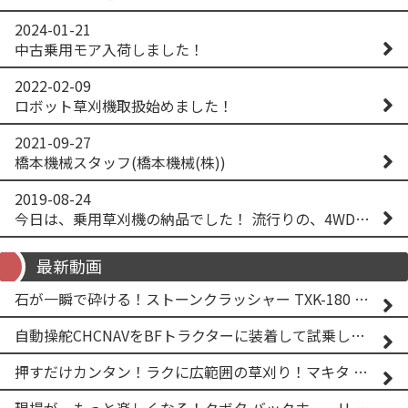
2024-01-21
中古乗用モア入荷しました！
2022-02-09
ロボット草刈機取扱始めました！
2021-09-27
橋本機械スタッフ(橋本機械(株))
2019-08-24
今日は、乗用草刈機の納品でした！ 流行りの、4WD！ #イセキアグリ #オーレック #四駆 #増税間近
最新動画
石が一瞬で砕ける！ストーンクラッシャー TXK-180 実演
自動操舵CHCNAVをBFトラクターに装着して試乗してみた！！ CHCNAV NX610
押すだけカンタン！ラクに広範囲の草刈り！マキタ バッテリー式草刈り機 MUG001G 2