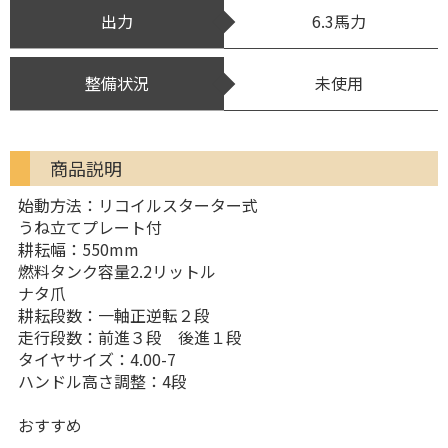
出力
6.3馬力
整備状況
未使用
商品説明
始動方法：リコイルスターター式
うね立てプレート付
耕耘幅：550mm
燃料タンク容量2.2リットル
ナタ爪
耕耘段数：一軸正逆転２段
走行段数：前進３段 後進１段
タイヤサイズ：4.00-7
ハンドル高さ調整：4段
おすすめ