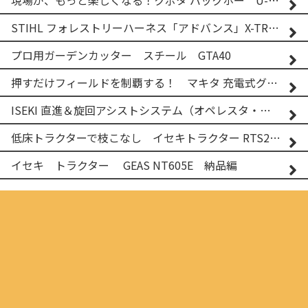
現場が、もっと楽しくなる！クボタ バックホー U-25-3A
STIHL フォレストリーハーネス「アドバンス」X-TREEm
プロ用ガーデンカッター スチール GTA40
押すだけフィールドを制覇する！ マキタ 充電式グランドトリマー MUG001G
ISEKI 直進＆旋回アシストシステム（オペレスタ・ターン）搭載 イセキ 乗用田植機 PRJ8D-ZJL
低床トラクターで枝こなし イセキトラクター RTS205NS & フレールモア FNC1202F
イセキ トラクター GEAS NT605E 納品編