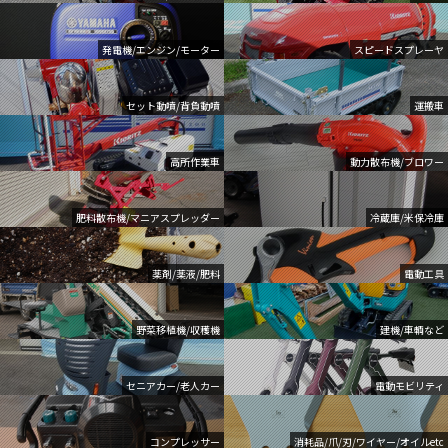
発電機/エンジン/モーター
スピードスプレーヤ
セット動噴/背負動噴
運搬車
高所作業車
動力散布機/ブロワー
肥料散布機/マニアスプレッダー
冷蔵庫/米保冷庫
薬剤/薬液/肥料
電動工具
野菜移植機/収穫機
建機/車輌など
セニアカー/老人カー
電動モビリティ
コンプレッサー
消耗品/爪/刃/ワイヤー/オイルetc