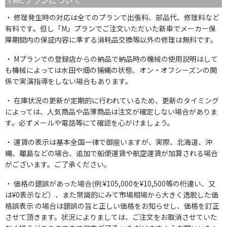
TMCプランについて
修理発生時の対応は全てのプランで出張料、部品代、修理料など
有料です。但し「M」プランでご注文いただいた新車でメーカー保
障期間内の保証内容に準ずる消耗品交換等以外の修理は無料です。
Mプランでの登録店からの納品で納品時の機械の使用説明はして
も機械によっては水田や畑の捕縄の状態、オン・オフシーズンの関
係で実演指導をしない場合もあります。
在庫状況の更新が定期的に行われているため、更新のタイミング
によっては、人気商品や品薄商品は注文が確定しない場合がありま
す。必ずメールや電話等にて確認を心がけましょう。
運賃の表示は基本全国一律で御座いますが、実際、北海道、沖
縄、離島などの場合、追加で船便運賃や航空運賃が加算される場合
がございます。ご了承ください。
価格の錯誤があった場合(例:¥105,000を¥10,500等の桁違い、又
は¥0表示など）、また常識的にみて市場相場から大きく逸脱した価
格誤表示 の場合は錯誤の旨と正しい価格をお知らせし、価格を訂正
させて頂きます。状況によりましては、ご注文をお取消させていた