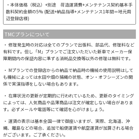
本体価格（税込）+別途 荷造運賃費+メンテナンス契約基本手
数料契約金額の5% (配送+納品指導+メンテナンス1年間＝地元周
辺登録店様)
TMCプランについて
修理発生時の対応は全てのプランで出張料、部品代、修理料など
有料です。但し「M」プランでご注文いただいた新車でメーカー保
障期間内の保証内容に準ずる消耗品交換等以外の修理は無料です。
Mプランでの登録店からの納品で納品時の機械の使用説明はして
も機械によっては水田や畑の捕縄の状態、オン・オフシーズンの関
係で実演指導をしない場合もあります。
在庫状況の更新が定期的に行われているため、更新のタイミング
によっては、人気商品や品薄商品は注文が確定しない場合がありま
す。必ずメールや電話等にて確認を心がけましょう。
運賃の表示は基本全国一律で御座いますが、実際、北海道、沖
縄、離島などの場合、追加で船便運賃や航空運賃が加算される場合
がございます。ご了承ください。