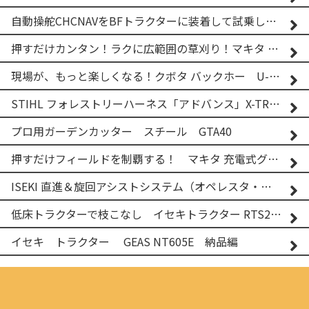
自動操舵CHCNAVをBFトラクターに装着して試乗してみた！！ CHCNAV NX610
押すだけカンタン！ラクに広範囲の草刈り！マキタ バッテリー式草刈り機 MUG001G 2
現場が、もっと楽しくなる！クボタ バックホー U-25-3A
STIHL フォレストリーハーネス「アドバンス」X-TREEm
プロ用ガーデンカッター スチール GTA40
押すだけフィールドを制覇する！ マキタ 充電式グランドトリマー MUG001G
ISEKI 直進＆旋回アシストシステム（オペレスタ・ターン）搭載 イセキ 乗用田植機 PRJ8D-ZJL
低床トラクターで枝こなし イセキトラクター RTS205NS & フレールモア FNC1202F
イセキ トラクター GEAS NT605E 納品編