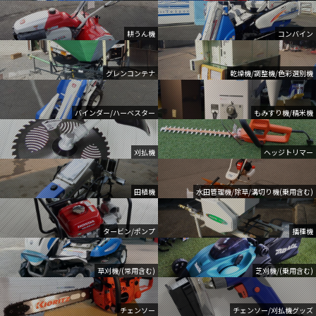
耕うん機
コンバイン
グレンコンテナ
乾燥機/調整機/色彩選別機
バインダー/ハーベスター
もみすり機/精米機
刈払機
ヘッジトリマー
田植機
水田管理機/除草/溝切り機(乗用含む)
タービン/ポンプ
播種機
草刈機/(常用含む)
芝刈機/(乗用含む)
チェンソー
チェンソー/刈払機グッズ