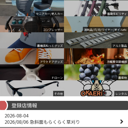
セニアカー/老人カー
電動モビリティ
コンプレッサー
消耗品/爪/刃/ワイヤー/オイルetc
農機具ねっとグッズ
アルミ製品
アウトドアグッズ
冷暖房空調機器
ドローン
農産物
その他
レンタル
登録店情報
2026-08-04
2026/08/06 急斜面もらくらく草刈り