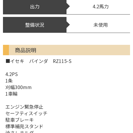
出力
4.2馬力
整備状況
未使用
商品説明
■イセキ バインダ RZ115-S
4.2PS
1条
刈幅300mm
1車輪
エンジン緊急停止
セーフティスイッチ
駐車ブレーキ
標準補完スタンド
油さしホルダ