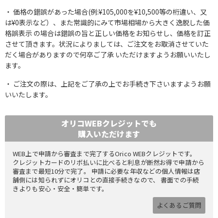
価格の錯誤があった場合(例:¥105,000を¥10,500等の桁違い、又
は¥0表示など）、また常識的にみて市場相場から大きく逸脱した価
格誤表示 の場合は錯誤の旨と正しい価格をお知らせし、価格を訂正
させて頂きます。状況によりましては、ご注文をお取消させていた
だく場合がありますので何卒ご了承 いただけますようお願いいたし
ます。
ご注文の際は、上記をご了承の上でお手続き下さいますようお願
いいたします。
オリコWEBクレジットでも
購入いただけます
WEB上で申請から審査まで完了するOrico WEBクレジットです。
クレジットカードのリボ払いに比べると利息が断然お得で申請から
審査まで最短10分で完了。 申請に必要な年収などの個人情報は店
舗側には知られずにオリコとの直接手続きなので、 書面での手続
きよりも安心・安全・簡単です。
よくあるご質問