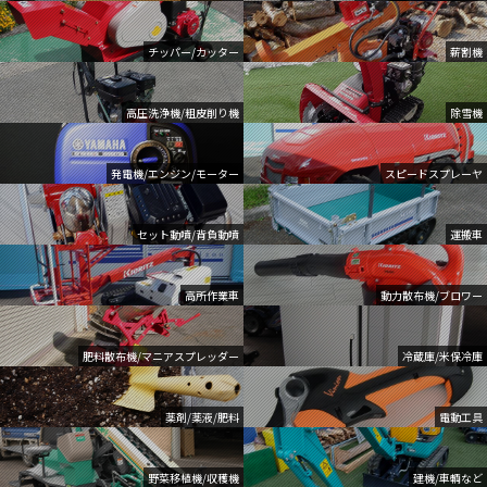
チッパー/カッター
薪割機
高圧洗浄機/粗皮削り機
除雪機
発電機/エンジン/モーター
スピードスプレーヤ
セット動噴/背負動噴
運搬車
高所作業車
動力散布機/ブロワー
肥料散布機/マニアスプレッダー
冷蔵庫/米保冷庫
薬剤/薬液/肥料
電動工具
野菜移植機/収穫機
建機/車輌など