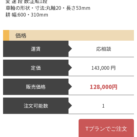
変 速 段 数:正転1段
車軸の形状・寸法:丸軸20・長さ53mm
耕 幅:600・310mm
価格
運賃
応相談
定価
143,000 円
128,000円
販売価格
注文可能数
1