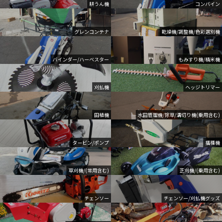
耕うん機
コンバイン
グレンコンテナ
乾燥機/調整機/色彩選別機
バインダー/ハーベスター
もみすり機/精米機
刈払機
ヘッジトリマー
田植機
水田管理機/除草/溝切り機(乗用含む)
タービン/ポンプ
播種機
草刈機/(常用含む)
芝刈機/(乗用含む)
チェンソー
チェンソー/刈払機グッズ