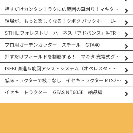
押すだけカンタン！ラクに広範囲の草刈り！マキタ バッテリー式草刈り機 MUG001G 2
現場が、もっと楽しくなる！クボタ バックホー U-25-3A
STIHL フォレストリーハーネス「アドバンス」X-TREEm
プロ用ガーデンカッター スチール GTA40
押すだけフィールドを制覇する！ マキタ 充電式グランドトリマー MUG001G
ISEKI 直進＆旋回アシストシステム（オペレスタ・ターン）搭載 イセキ 乗用田植機 PRJ8D-ZJL
低床トラクターで枝こなし イセキトラクター RTS205NS & フレールモア FNC1202F
イセキ トラクター GEAS NT605E 納品編