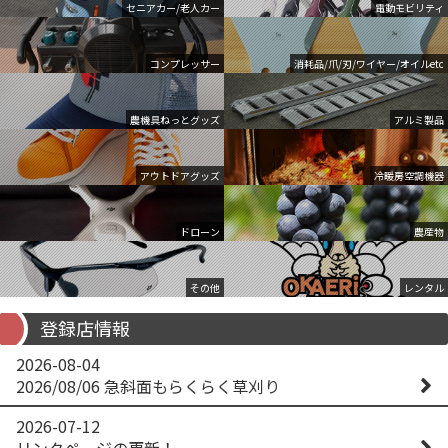
セニアカー/老人カー
電動モビリティ
コンプレッサー
消耗品/爪/刃/ワイヤー/オイルetc
農機具ねっとグッズ
アルミ製品
アウトドアグッズ
冷暖房空調機器
ドローン
農産物
その他
レンタル
登録店情報
2026-08-04
2026/08/06 急斜面もらくらく草刈り
2026-07-12
リンクページの更新！