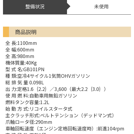
整備状況
未使用
商品説明
全 長:1100mm
全 幅:600mm
全 高:980mm
機体質量:40Kg
型 式 名:GB101PN
種 類:空冷4サイクル1気筒OHVガソリン
総 排 気 量 0.098L
出 力:定格1.6｛2.2｝／3,600（最大2.2｛3.0｝）
使 用 燃 料:自動車用無鉛ガソリン
燃料タンク容量:1.2L
始 動 方 式:リコイルスタータ式
主クラッチ形式:ベルトテンション（デッドマン式）
爪軸ロータ径:290mm
車軸回転速度（エンジン定格回転速度時）:前進104rpm