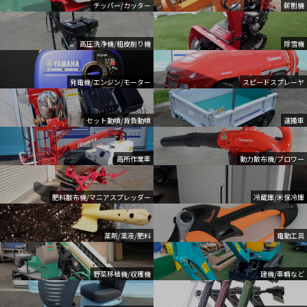
チッパー/カッター
薪割機
高圧洗浄機/粗皮削り機
除雪機
発電機/エンジン/モーター
スピードスプレーヤ
セット動噴/背負動噴
運搬車
高所作業車
動力散布機/ブロワー
肥料散布機/マニアスプレッダー
冷蔵庫/米保冷庫
薬剤/薬液/肥料
電動工具
野菜移植機/収穫機
建機/車輌など