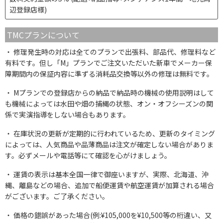
辺登録店様)
TMCプランについて
修理発生時の対応は全てのプランで出張料、部品代、修理料など
有料です。但し「M」プランでご注文いただいた新車でメーカー保
障期間内の保証内容に準ずる消耗品交換等以外の修理は無料です。
Mプランでの登録店からの納品で納品時の機械の使用説明はして
も機械によっては水田や畑の捕縄の状態、オン・オフシーズンの関
係で実演指導をしない場合もあります。
在庫状況の更新が定期的に行われているため、更新のタイミング
によっては、人気商品や品薄商品は注文が確定しない場合がありま
す。必ずメールや電話等にて確認を心がけましょう。
運賃の表示は基本全国一律で御座いますが、実際、北海道、沖
縄、離島などの場合、追加で船便運賃や航空運賃が加算される場合
がございます。ご了承ください。
価格の錯誤があった場合(例:¥105,000を¥10,500等の桁違い、又