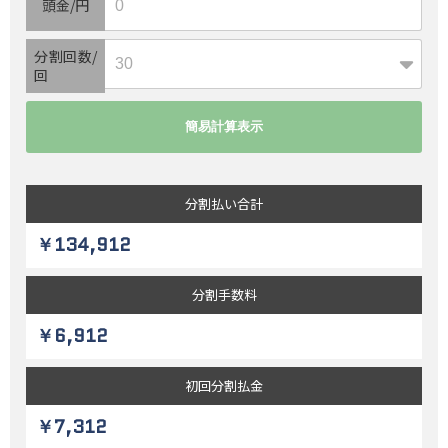
頭金/円
分割回数/
回
分割払い
合計
￥134,912
分割
手数料
￥6,912
初回
分割払金
￥7,312