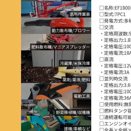
□名称:EF1800
□型式:7PC1
高所作業車
□発電方式:多
□交流
動力散布機/ブロワー
・定格周波数:50
・定格出力:1.8
・定格電圧:100
肥料散布機/マニアスプレッダー
・定格電流:18
□直流
冷蔵庫/米保冷庫
・定格電圧:12
・定格電流:3A
□並列時交流
薬剤/薬液/肥料
・定格出力:3.6
・定格電圧:100
電動工具
・定格電流:36
□使用燃料:無
□燃料タンク容量
野菜移植機/収穫機
□連続運転可能時間 
□エンジンオイル
建機/車輌など
□全長×全幅×全