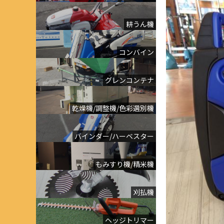
耕うん機
コンバイン
グレンコンテナ
乾燥機/調整機/色彩選別機
バインダー/ハーベスター
もみすり機/精米機
刈払機
ヘッジトリマー