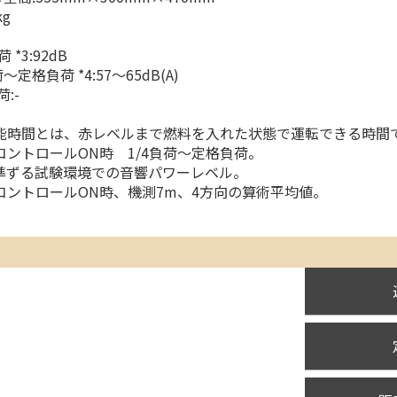
g
 *3:92dB
〜定格負荷 *4:57〜65dB(A)
:-
可能時間とは、赤レベルまで燃料を入れた状態で運転できる時間
ーコントロールON時 1/4負荷〜定格負荷。
44に準ずる試験環境での音響パワーレベル。
ーコントロールON時、機測7m、4方向の算術平均値。