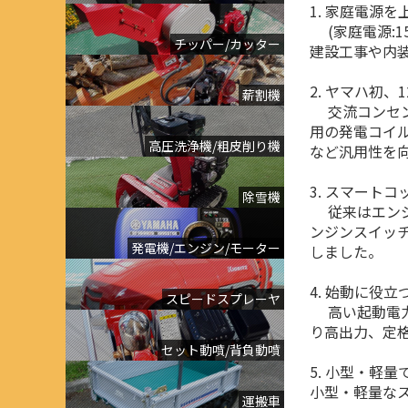
1. 家庭電源
(家庭電源:15A/E
チッパー/カッター
建設工事や内装
2. ヤマハ初
薪割機
交流コンセント
用の発電コイル
高圧洗浄機/粗皮削り機
など汎用性を
3. スマートコ
除雪機
従来はエンジン
ンジンスイッ
発電機/エンジン/モーター
しました。
4. 始動に役
スピードスプレーヤ
高い起動電力
り高出力、定
セット動噴/背負動噴
5. 小型・軽
小型・軽量な
運搬車