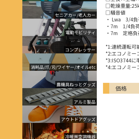
□乾燥重量:25k
□騒音値
セニアカー/老人カー
・ Lwa 3/4負荷
・7m 1/4負荷
電動モビリティ
・7m 定格負荷
*1:連続運転
コンプレッサー
*2:エコノミ
*3:ISO37
*4:エコノミ
消耗品/爪/刃/ワイヤー/オイルetc
農機具ねっとグッズ
価格
アルミ製品
アウトドアグッズ
冷暖房空調機器