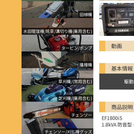
田植機
水田管理機/除草/溝切り機(乗用含む)
動画
タービン/ポンプ
播種機
基本情報
駆動
草刈機/(常用含む)
芝刈機/(乗用含む)
商品説明
チェンソー
EF1800iS
1.8kVA 防
チェンソー/刈払機グッズ