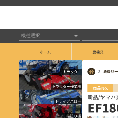
ホーム
農機具
農機具一
トラクター
トラクター作業機
商品No.
新品/ヤマハ
ドライブハロー
EF18
畦塗り機