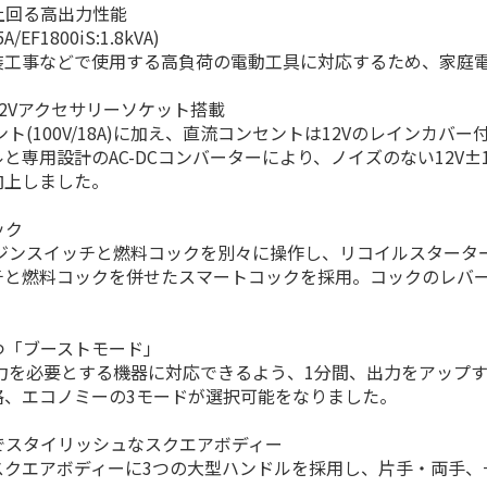
を上回る高出力性能
F1800iS:1.8kVA)
工事などで使用する高負荷の電動工具に対応するため、家庭電源の
、12Vアクセサリーソケット搭載
(100V/18A)に加え、直流コンセントは12Vのレインカ
と専用設計のAC-DCコンバーターにより、ノイズのない12V±
向上しました。
ック
スイッチと燃料コックを別々に操作し、リコイルスターターを引
チと燃料コックを併せたスマートコックを採用。コックのレバ
立つ「ブーストモード」
を必要とする機器に対応できるよう、1分間、出力をアップす
格、エコノミーの3モードが選択可能をなりました。
量でスタイリッシュなスクエアボディー
スクエアボディーに3つの大型ハンドルを採用し、片手・両手、