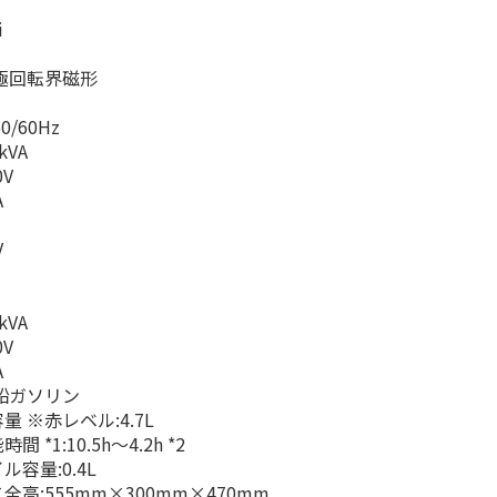
i
極回転界磁形
/60Hz
kVA
V
A
V
kVA
V
A
鉛ガソリン
 ※赤レベル:4.7L
*1:10.5h〜4.2h *2
容量:0.4L
高:555mm×300mm×470mm