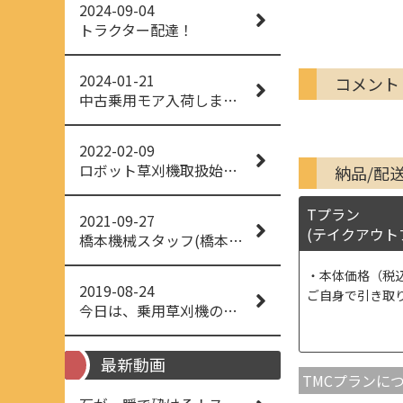
2024-09-04
トラクター配達！
2024-01-21
コメント
中古乗用モア入荷しました！
2022-02-09
ロボット草刈機取扱始めました！
納品/配
Tプラン
2021-09-27
(テイクアウト
橋本機械スタッフ(橋本機械(株))
本体価格（税
2019-08-24
ご自身で引き取
今日は、乗用草刈機の納品でした！ 流行りの、4WD！ #イセキアグリ #オーレック #四駆 #増税間近
最新動画
TMCプランに