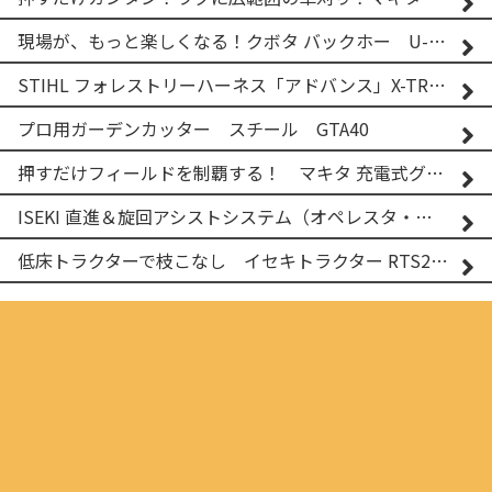
現場が、もっと楽しくなる！クボタ バックホー U-25-3A
STIHL フォレストリーハーネス「アドバンス」X-TREEm
プロ用ガーデンカッター スチール GTA40
押すだけフィールドを制覇する！ マキタ 充電式グランドトリマー MUG001G
ISEKI 直進＆旋回アシストシステム（オペレスタ・ターン）搭載 イセキ 乗用田植機 PRJ8D-ZJL
低床トラクターで枝こなし イセキトラクター RTS205NS & フレールモア FNC1202F