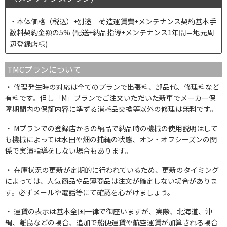
本体価格（税込）+別途 荷造運賃費+メンテナンス契約基本手
数料契約金額の5% (配送+納品指導+メンテナンス1年間＝地元周
辺登録店様)
TMCプランについて
修理発生時の対応は全てのプランで出張料、部品代、修理料など
有料です。但し「M」プランでご注文いただいた新車でメーカー保
障期間内の保証内容に準ずる消耗品交換等以外の修理は無料です。
Mプランでの登録店からの納品で納品時の機械の使用説明はして
も機械によっては水田や畑の捕縄の状態、オン・オフシーズンの関
係で実演指導をしない場合もあります。
在庫状況の更新が定期的に行われているため、更新のタイミング
によっては、人気商品や品薄商品は注文が確定しない場合がありま
す。必ずメールや電話等にて確認を心がけましょう。
運賃の表示は基本全国一律で御座いますが、実際、北海道、沖
縄、離島などの場合、追加で船便運賃や航空運賃が加算される場合