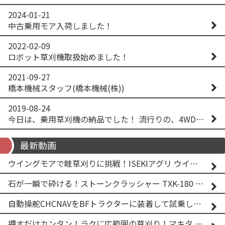
2024-01-21
中古乗用モア入荷しました！
2022-02-09
ロボット草刈機取扱始めました！
2021-09-27
橋本機械スタッフ(橋本機械(株))
2019-08-24
今日は、乗用草刈機の納品でした！ 流行りの、4WD！ #イセキアグリ #オーレック #四駆 #増税間近
最新動画
ウイングモアで畦草刈りに挑戦！ISEKIアグリ ウイングモア WM746AF
石が一瞬で砕ける！ストーンクラッシャー TXK-180 実演
自動操舵CHCNAVをBFトラクターに装着して試乗してみた！！ CHCNAV NX610
押すだけカンタン！ラクに広範囲の草刈り！マキタ バッテリー式草刈り機 MUG001G 2