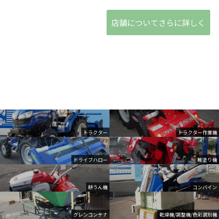
店舗についてさらに詳しく
トラクター
トラクター作業機
ドライブハロー
畦塗り機
耕うん機
コンバイン
グレンコンテナ
乾燥機/調整機/色彩選別機