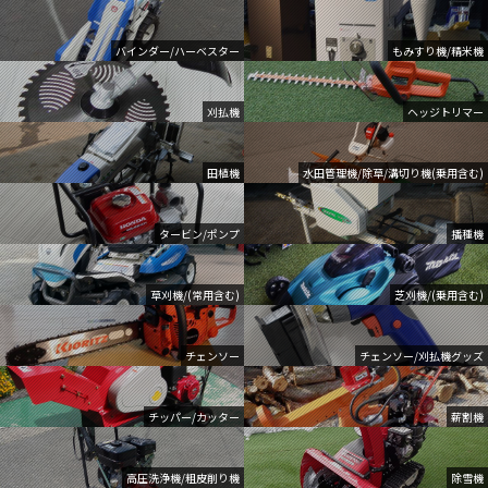
バインダー/ハーベスター
もみすり機/精米機
刈払機
ヘッジトリマー
田植機
水田管理機/除草/溝切り機(乗用含む)
タービン/ポンプ
播種機
草刈機/(常用含む)
芝刈機/(乗用含む)
チェンソー
チェンソー/刈払機グッズ
チッパー/カッター
薪割機
高圧洗浄機/粗皮削り機
除雪機