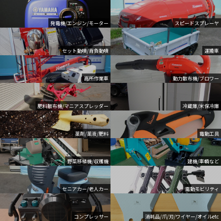
発電機/エンジン/モーター
スピードスプレーヤ
セット動噴/背負動噴
運搬車
高所作業車
動力散布機/ブロワー
肥料散布機/マニアスプレッダー
冷蔵庫/米保冷庫
薬剤/薬液/肥料
電動工具
野菜移植機/収穫機
建機/車輌など
セニアカー/老人カー
電動モビリティ
コンプレッサー
消耗品/爪/刃/ワイヤー/オイルetc