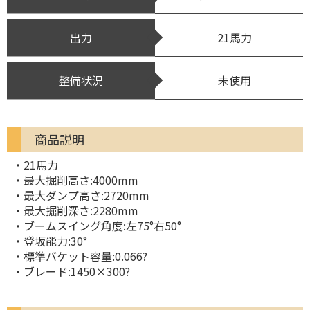
出力
21馬力
整備状況
未使用
商品説明
・21馬力
・最大掘削高さ:4000mm
・最大ダンプ高さ:2720mm
・最大掘削深さ:2280mm
・ブームスイング角度:左75°右50°
・登坂能力:30°
・標準バケット容量:0.066?
・ブレード:1450×300?