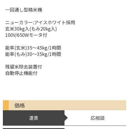
一回通し型精米機
ニューカラー:アイスホワイト採用
玄米30kg入(もみ20kg入)
100V/650Wモータ付
能率(玄米)35〜45kg/1時間
能率(もみ)30〜35kg/1時間
残留米除去装置付
自動停止機能付
価格
運賃
応相談