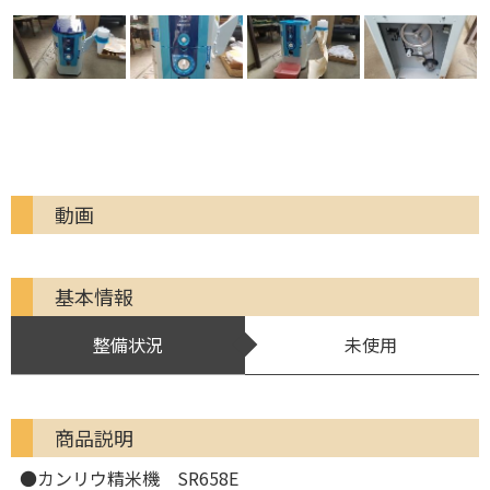
動画
基本情報
整備状況
未使用
商品説明
●カンリウ精米機 SR658E