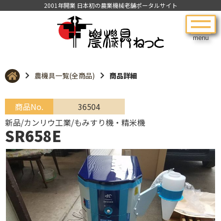
2001年開業 日本初の農業機械老舗ポータルサイト
menu
農機具一覧(全商品)
商品詳細
商品No.
36504
新品/カンリウ工業/もみすり機・精米機
SR658E