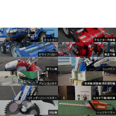
トラクター
トラクター作業機
ドライブハロー
畦塗り機
耕うん機
コンバイン
グレンコンテナ
乾燥機/調整機/色彩選別機
バインダー/ハーベスター
もみすり機/精米機
刈払機
ヘッジトリマー