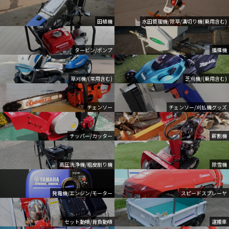
田植機
水田管理機/除草/溝切り機(乗用含む)
タービン/ポンプ
播種機
草刈機/(常用含む)
芝刈機/(乗用含む)
チェンソー
チェンソー/刈払機グッズ
チッパー/カッター
薪割機
高圧洗浄機/粗皮削り機
除雪機
発電機/エンジン/モーター
スピードスプレーヤ
セット動噴/背負動噴
運搬車