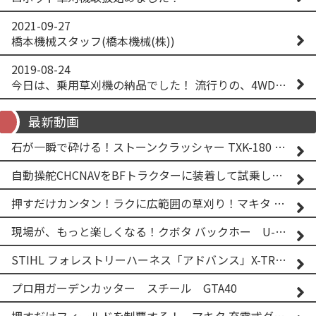
2021-09-27
橋本機械スタッフ(橋本機械(株))
2019-08-24
今日は、乗用草刈機の納品でした！ 流行りの、4WD！ #イセキアグリ #オーレック #四駆 #増税間近
最新動画
石が一瞬で砕ける！ストーンクラッシャー TXK-180 実演
自動操舵CHCNAVをBFトラクターに装着して試乗してみた！！ CHCNAV NX610
押すだけカンタン！ラクに広範囲の草刈り！マキタ バッテリー式草刈り機 MUG001G 2
現場が、もっと楽しくなる！クボタ バックホー U-25-3A
STIHL フォレストリーハーネス「アドバンス」X-TREEm
プロ用ガーデンカッター スチール GTA40
押すだけフィールドを制覇する！ マキタ 充電式グランドトリマー MUG001G