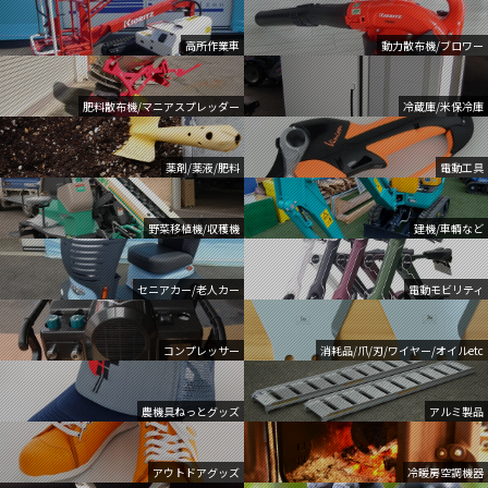
高所作業車
動力散布機/ブロワー
肥料散布機/マニアスプレッダー
冷蔵庫/米保冷庫
薬剤/薬液/肥料
電動工具
野菜移植機/収穫機
建機/車輌など
セニアカー/老人カー
電動モビリティ
コンプレッサー
消耗品/爪/刃/ワイヤー/オイルetc
農機具ねっとグッズ
アルミ製品
アウトドアグッズ
冷暖房空調機器