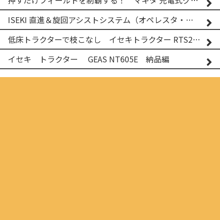
ISEKI 直進＆旋回アシストシステム（オペレスタ・ターン）搭載 イセキ 乗用田植機 PRJ8D-ZJL
低床トラクターで枝こなし イセキトラクター RTS205NS & フレールモア FNC1202F
イセキ トラクター GEAS NT605E 納品編