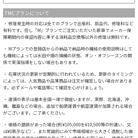
TMCプランについて
修理発生時の対応は全てのプランで出張料、部品代、修理料など
有料です。但し「M」プランでご注文いただいた新車でメーカー保
障期間内の保証内容に準ずる消耗品交換等以外の修理は無料です。
Mプランでの登録店からの納品で納品時の機械の使用説明はして
も機械によっては水田や畑の捕縄の状態、オン・オフシーズンの関
係で実演指導をしない場合もあります。
在庫状況の更新が定期的に行われているため、更新のタイミング
によっては、人気商品や品薄商品は注文が確定しない場合がありま
す。必ずメールや電話等にて確認を心がけましょう。
運賃の表示は基本全国一律で御座いますが、実際、北海道、沖
縄、離島などの場合、追加で船便運賃や航空運賃が加算される場合
がございます。ご了承ください。
価格の錯誤があった場合(例:¥105,000を¥10,500等の桁違い、又
は¥0表示など）、また常識的にみて市場相場から大きく逸脱した価
格誤表示 の場合は錯誤の旨と正しい価格をお知らせし、価格を訂正