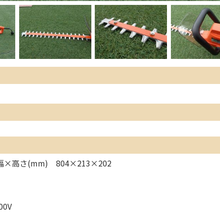
×高さ(mm) 804×213×202
0V