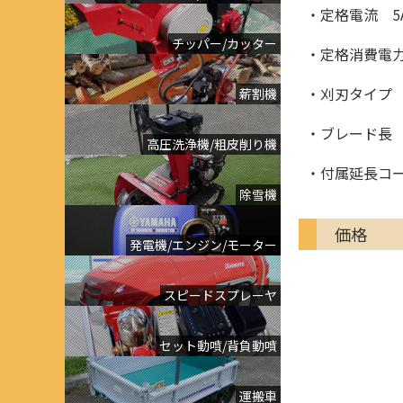
・定格電流 5
チッパー/カッター
・定格消費電力
・刈刃タイプ
薪割機
・ブレード長 4
高圧洗浄機/粗皮削り機
・付属延長コー
除雪機
価格
発電機/エンジン/モーター
スピードスプレーヤ
セット動噴/背負動噴
運搬車