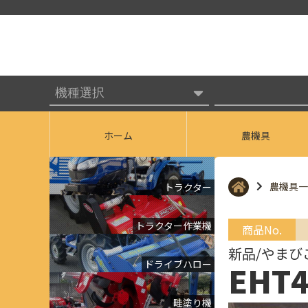
ホーム
農機具
農機具一
トラクター
トラクター作業機
商品No.
新品/やまび
ドライブハロー
EHT4
畦塗り機