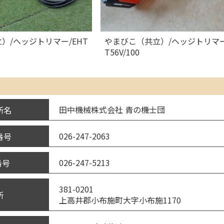
）/ヘッジトリマー/EHT
やまびこ（共立）/ヘッジトリマー
T56V/100
田中機械株式会社 青の機士団
所名
026-247-2063
番号
026-247-5213
番号
381-0201
所
上高井郡小布施町大字小布施1170