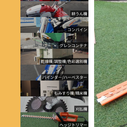
耕うん機
コンバイン
グレンコンテナ
乾燥機/調整機/色彩選別機
バインダー/ハーベスター
もみすり機/精米機
刈払機
ヘッジトリマー