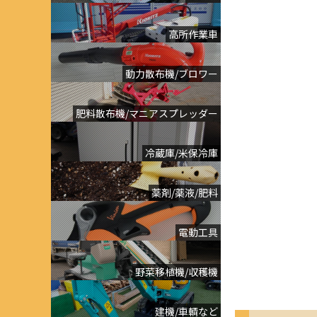
高所作業車
動力散布機/ブロワー
肥料散布機/マニアスプレッダー
冷蔵庫/米保冷庫
薬剤/薬液/肥料
電動工具
野菜移植機/収穫機
建機/車輌など