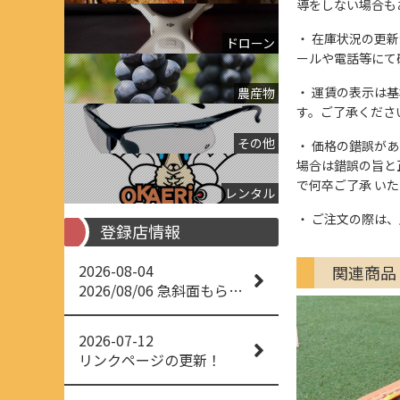
導をしない場合も
在庫状況の更新
ドローン
ールや電話等にて
運賃の表示は基
農産物
す。ご了承くださ
その他
価格の錯誤があっ
場合は錯誤の旨と
で何卒ご了承 い
レンタル
ご注文の際は、
登録店情報
2026-08-04
関連商品
2026/08/06 急斜面もらくらく草刈り
2026-07-12
リンクページの更新！