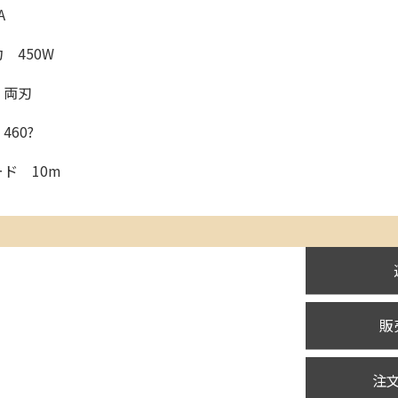
A
 450W
 両刃
60?
ド 10m
販
注