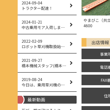
2024-09-04
トラクター配達！
やまびこ（共立
2024-01-21
4600
中古乗用モア入荷しました！
2022-02-09
出店情報
ロボット草刈機取扱始めました！
事業
2021-09-27
橋本機械スタッフ(橋本機械(株))
電話
2019-08-24
FAX
今日は、乗用草刈機の納品でした！ 流行りの、4WD！ #イセキアグリ #オーレック #四駆 #増税間近
住
最新動画