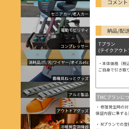
コメント
セニアカー/老人カー
納品/配
電動モビリティ
Tプラン
コンプレッサー
(テイクアウト
消耗品/爪/刃/ワイヤー/オイルetc
本体価格（税
ご自身で引き取
農機具ねっとグッズ
アルミ製品
TMCプランに
修理発生時の対
アウトドアグッズ
保証内容に準ずる
Mプランでの登
冷暖房空調機器