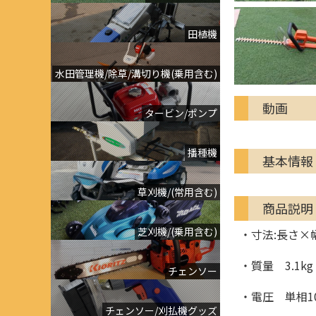
田植機
水田管理機/除草/溝切り機(乗用含む)
動画
タービン/ポンプ
播種機
基本情報
草刈機/(常用含む)
商品説明
芝刈機/(乗用含む)
・寸法:長さ×幅
・質量 3.1kg
チェンソー
・電圧 単相10
チェンソー/刈払機グッズ