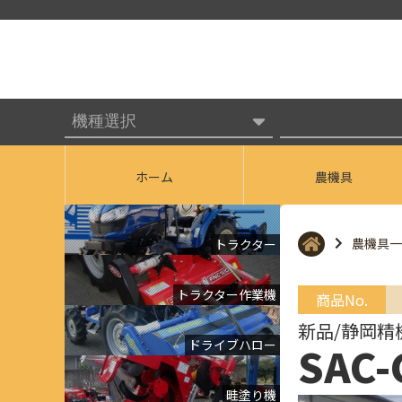
ホーム
農機具
農機具一
トラクター
トラクター作業機
商品No.
新品/静岡精
ドライブハロー
SAC-
畦塗り機