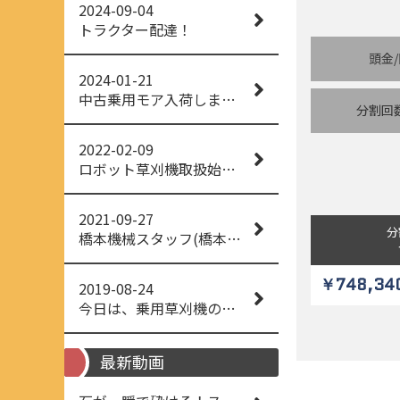
2024-09-04
トラクター配達！
頭金
2024-01-21
中古乗用モア入荷しました！
分割回
2022-02-09
ロボット草刈機取扱始めました！
2021-09-27
分
橋本機械スタッフ(橋本機械(株))
￥748,34
2019-08-24
今日は、乗用草刈機の納品でした！ 流行りの、4WD！ #イセキアグリ #オーレック #四駆 #増税間近
最新動画