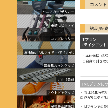
コメント
セニアカー/老人カー
電動モビリティ
納品/配
コンプレッサー
Tプラン
(テイクアウト
消耗品/爪/刃/ワイヤー/オイルetc
本体価格（税
ご自身で引き取
農機具ねっとグッズ
アルミ製品
TMCプランに
修理発生時の対
アウトドアグッズ
保証内容に準ずる
冷暖房空調機器
Mプランでの登