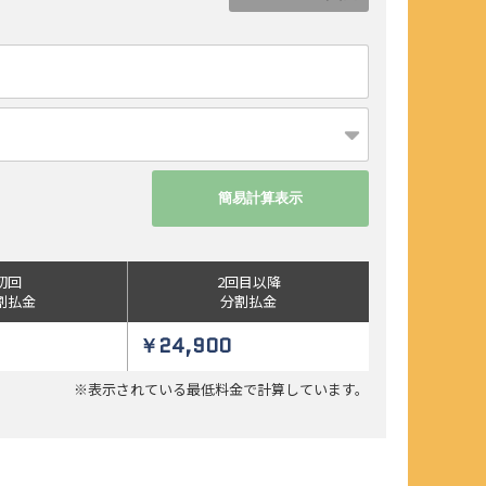
初回
2回目以降
割払金
分割払金
￥24,900
※表示されている最低料金で
計算しています。