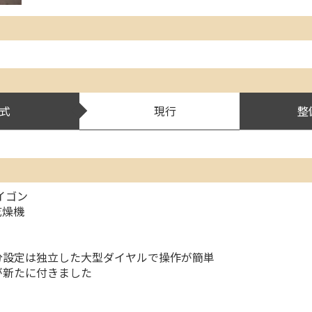
式
現行
整
イゴン
乾燥機
分設定は独立した大型ダイヤルで操作が簡単
が新たに付きました