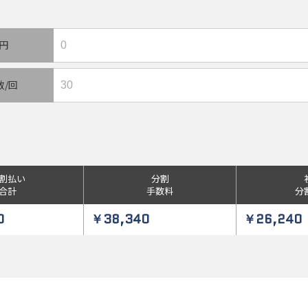
/円
数/回
割払い
分割
合計
手数料
分
0
￥38,340
￥26,240