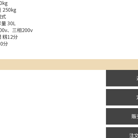
0kg
250kg
流式
 30L
0v、三相200v
 籾12分
0分
販
注