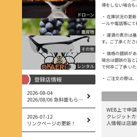
導をしない場合も
ドローン
在庫状況の更新
ールや電話等にて
農産物
運賃の表示は基
す。ご了承くださ
その他
価格の錯誤があっ
場合は錯誤の旨と
レンタル
で何卒ご了承 い
登録店情報
ご注文の際は、
2026-08-04
2026/08/06 急斜面もらくらく草刈り
WEB上で申請
クレジットカ
2026-07-12
人情報は店舗
リンクページの更新！