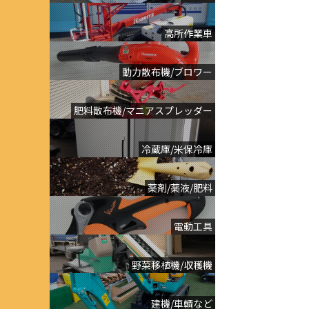
高所作業車
動力散布機/ブロワー
肥料散布機/マニアスプレッダー
冷蔵庫/米保冷庫
薬剤/薬液/肥料
電動工具
野菜移植機/収穫機
建機/車輌など