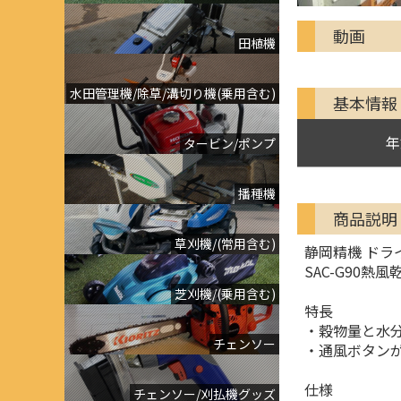
動画
田植機
水田管理機/除草/溝切り機(乗用含む)
基本情報
年
タービン/ポンプ
播種機
商品説明
草刈機/(常用含む)
静岡精機 ドラ
SAC-G90熱風
芝刈機/(乗用含む)
特長
・穀物量と水
チェンソー
・通風ボタン
仕様
チェンソー/刈払機グッズ