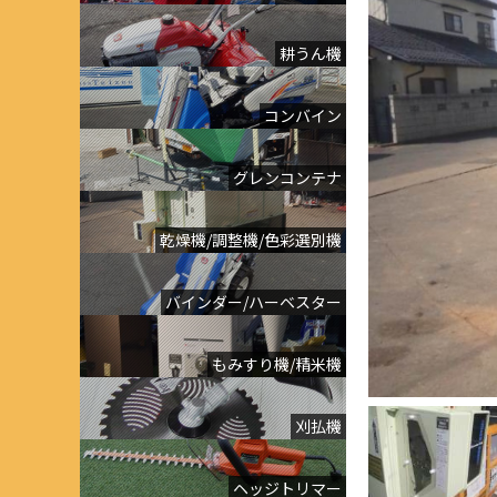
耕うん機
コンバイン
グレンコンテナ
乾燥機/調整機/色彩選別機
バインダー/ハーベスター
もみすり機/精米機
刈払機
ヘッジトリマー