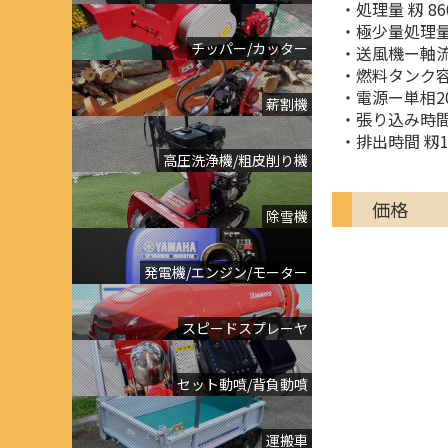
・処理量 籾 86
・極少量処理量 
チッパー/カッター
・送風機ー軸
・燃料タンク容量
・電源ー単相20
薪割機
・張り込み時間
・排出時間 籾1
高圧洗浄機/粗皮削り機
価格
除雪機
発電機/エンジン/モーター
スピードスプレーヤ
セット動噴/背負動噴
運搬車