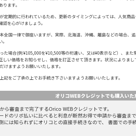
あります。
が定期的に行われているため、更新のタイミングによっては、人気商品
確認を心がけましょう。
本全国一律で御座いますが、実際、北海道、沖縄、離島などの場合、追
い。
た場合(例:¥105,000を¥10,500等の桁違い、又は¥0表示など）
正しい価格をお知らせし、価格を訂正させて頂きます。状況によりまし
ただけますようお願いいたします。
上記をご了承の上でお手続き下さいますようお願いいたします。
オリコWEBクレジットでも
購入いた
から審査まで完了するOrico WEBクレジットです。
ードのリボ払いに比べると利息が断然お得で申請から審査まで
側には知られずにオリコとの直接手続きなので、 書面での手