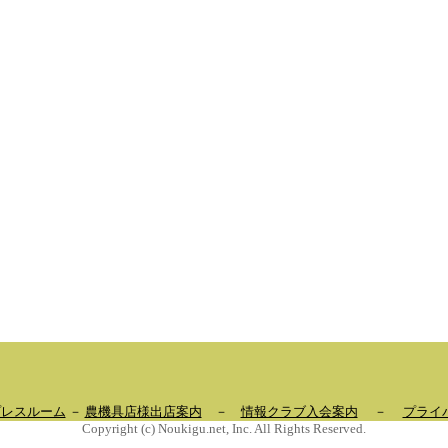
プレスルーム
－
農機具店様出店案内
－
情報クラブ入会案内
－
プライ
Copyright (c) Noukigu.net, Inc. All Rights Reserved.