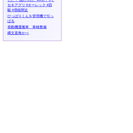
した！ 流行りの、4WD！ #イ
セキアグリ #オーレック #四
駆 #増税間近
ひっぱりくんを管理機で引っ
ぱる
発動機運搬車 車検整備
縄文直角かべ