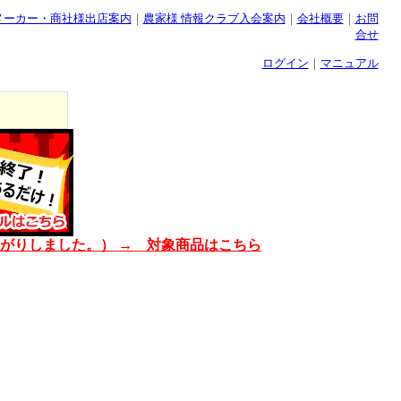
メーカー・商社様出店案内
｜
農家様 情報クラブ入会案内
｜
会社概要
｜
お問
合せ
ログイン
｜
マニュアル
上がりしました。） → 対象商品はこちら
 #増税間近