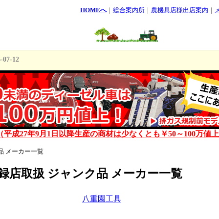
HOMEへ
｜
総合案内所
｜
農機具店様出店案内
｜
くらく草刈り
2026-08-04
-07-12
04
た！
2024-01-21
ました！
2022-02-09
株))
2021-09-27
平成27年9月1日以降生産の商材は少なくとも￥50～100万値
した！ 流行りの、4WD！ #イセキアグリ #オーレック #四駆
品 メーカー一覧
録店取扱 ジャンク品 メーカー一覧
引っぱる
2019-05-31
019-02-09
八重園工具