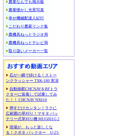
農業なんでも掲示板
農業懐かし光景写真
幸せ機械配達人紀行
こだわり農家リンク集
農機具ねっとラジオ局
農機具ねっとテレビ局
取り扱いメーカー一覧
石が一瞬で砕ける！ストー
ンクラッシャー TXK-180 実演
自動操舵CHCNAVをBFトラ
クターに装着して試乗してみ
た！！ CHCNAV NX610
押すだけカンタン！ラクに
広範囲の草刈り！マキタ バッ
テリー式草刈り機 MUG001G 2
現場が、もっと楽しくな
る！クボタ バックホー U-25-