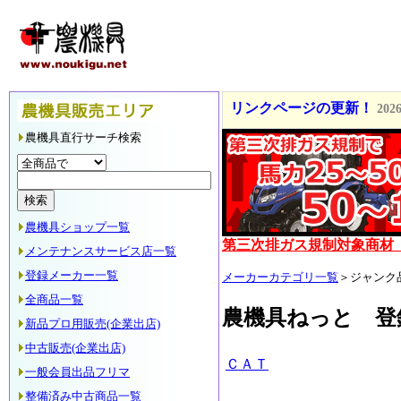
2026/08/06 急斜面もら
リンクページの更新！
2026
トラクター配達！
2024-09-
農機具直行サーチ検索
中古乗用モア入荷しまし
ロボット草刈機取扱始め
農機具ショップ一覧
橋本機械スタッフ(橋本機械(
第三次排ガス規制対象商材（
メンテナンスサービス店一覧
登録メーカー一覧
メーカーカテゴリ一覧
今日は、乗用草刈機の納品で
＞ジャンク
2019-08-24
全商品一覧
農機具ねっと 登
ひっぱりくんを管理機で
新品プロ用販売(企業出店)
中古販売(企業出店)
発動機運搬車 車検整備
2
ＣＡＴ
一般会員出品フリマ
縄文直角かべ
2017-12-01
整備済み中古商品一覧