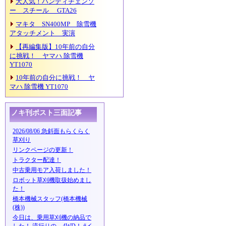
大人気！ハンディチェンソ
ー スチール GTA26
マキタ SN400MP 除雪機
アタッチメント 実演
【再編集版】10年前の自分
に挑戦！ ヤマハ 除雪機
YT1070
10年前の自分に挑戦！ ヤ
マハ 除雪機 YT1070
ノキ刊ポスト三面記事
2026/08/06 急斜面もらくらく
草刈り
リンクページの更新！
トラクター配達！
中古乗用モア入荷しました！
ロボット草刈機取扱始めまし
た！
橋本機械スタッフ(橋本機械
(株))
今日は、乗用草刈機の納品で