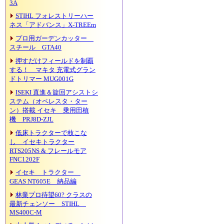
3A
STIHL フォレストリーハー
ネス「アドバンス」X-TREEm
プロ用ガーデンカッター
スチール GTA40
押すだけフィールドを制覇
する！ マキタ 充電式グラン
ドトリマー MUG001G
ISEKI 直進＆旋回アシストシ
ステム（オペレスタ・ター
ン）搭載 イセキ 乗用田植
機 PRJ8D-ZJL
低床トラクターで枝こな
し イセキトラクター
RTS205NS & フレールモア
FNC1202F
イセキ トラクター
GEAS NT605E 納品編
林業プロ待望60? クラスの
最新チェンソー STIHL
MS400C-M