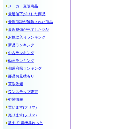
メーカー直販商品
最近値下がりした商品
最近商談が解除された商品
最近整備が完了した商品
お気に入りランキング
新品ランキング
中古ランキング
動画ランキング
都道府県ランキング
部品お見積もり
買取依頼
ワンステップ査定
盗難情報
買います(フリマ)
売ります(フリマ)
教えて!農機具ねっと