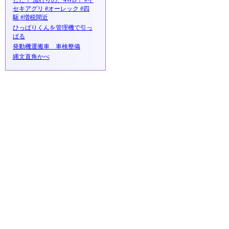
した！ 流行りの、4WD！ #イ
セキアグリ #オーレック #四
駆 #増税間近
ひっぱりくんを管理機で引っ
ぱる
発動機運搬車 車検整備
縄文直角かべ