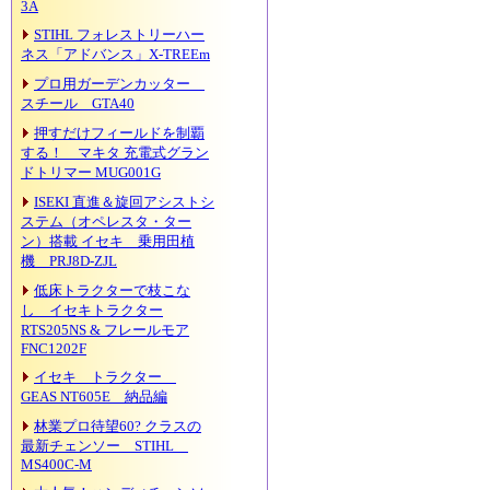
3A
STIHL フォレストリーハー
ネス「アドバンス」X-TREEm
プロ用ガーデンカッター
スチール GTA40
押すだけフィールドを制覇
する！ マキタ 充電式グラン
ドトリマー MUG001G
ISEKI 直進＆旋回アシストシ
ステム（オペレスタ・ター
ン）搭載 イセキ 乗用田植
機 PRJ8D-ZJL
低床トラクターで枝こな
し イセキトラクター
RTS205NS & フレールモア
FNC1202F
イセキ トラクター
GEAS NT605E 納品編
林業プロ待望60? クラスの
最新チェンソー STIHL
MS400C-M