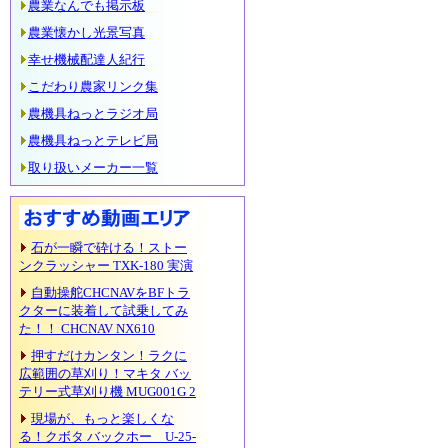
農業なんでも掲示板
農業懐かし光景写真
幸せ機械配達人紀行
こだわり農家リンク集
農機具ねっとラジオ局
農機具ねっとテレビ局
取り扱いメーカー一覧
石が一瞬で砕ける！ストー
ンクラッシャー TXK-180 実演
自動操舵CHCNAVをBFトラ
クターに装着して試乗してみ
た！！ CHCNAV NX610
押すだけカンタン！ラクに
広範囲の草刈り！マキタ バッ
テリー式草刈り機 MUG001G 2
現場が、もっと楽しくな
る！クボタ バックホー U-25-