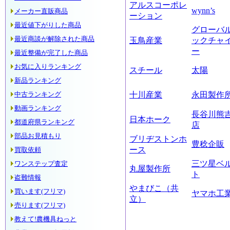
アルスコーポレ
wynn’s
メーカー直販商品
ーション
最近値下がりした商品
グローバ
最近商談が解除された商品
玉鳥産業
ックチャ
ー
最近整備が完了した商品
お気に入りランキング
スチール
太陽
新品ランキング
十川産業
永田製作
中古ランキング
動画ランキング
長谷川熊
日本ホーク
都道府県ランキング
店
部品お見積もり
ブリヂストンホ
豊稔企販
ース
買取依頼
三ツ星ベ
ワンステップ査定
丸屋製作所
ト
盗難情報
やまびこ（共
買います(フリマ)
ヤマホ工
立）
売ります(フリマ)
教えて!農機具ねっと