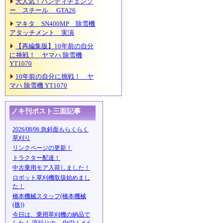
大人気！ハンディチェンソ
ー スチール GTA26
マキタ SN400MP 除雪機
アタッチメント 実演
【再編集版】10年前の自分
に挑戦！ ヤマハ 除雪機
YT1070
10年前の自分に挑戦！ ヤ
マハ 除雪機 YT1070
ノキ刊ポスト三面記事
2026/08/06 急斜面もらくらく
草刈り
リンクページの更新！
トラクター配達！
中古乗用モア入荷しました！
ロボット草刈機取扱始めまし
た！
橋本機械スタッフ(橋本機械
(株))
今日は、乗用草刈機の納品で