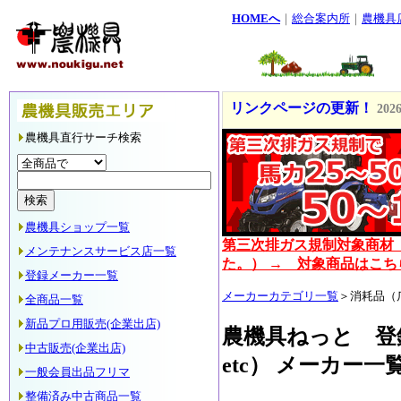
HOMEへ
｜
総合案内所
｜
農機具
2026/08/06 急斜面もら
リンクページの更新！
2026
トラクター配達！
2024-09-
農機具直行サーチ検索
中古乗用モア入荷しまし
ロボット草刈機取扱始め
橋本機械スタッフ(橋本機械(
農機具ショップ一覧
第三次排ガス規制対象商材（
今日は、乗用草刈機の納品で
メンテナンスサービス店一覧
た。） → 対象商品はこち
2019-08-24
登録メーカー一覧
ひっぱりくんを管理機で
メーカーカテゴリ一覧
＞消耗品（
全商品一覧
発動機運搬車 車検整備
2
新品プロ用販売(企業出店)
農機具ねっと 登
中古販売(企業出店)
縄文直角かべ
2017-12-01
etc） メーカー一
一般会員出品フリマ
整備済み中古商品一覧