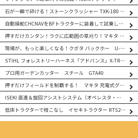
石が一瞬で砕ける！ストーンクラッシャー TXK-180 実演
自動操舵CHCNAVをBFトラクターに装着して試乗してみた！！ CHCNAV NX610
押すだけカンタン！ラクに広範囲の草刈り！マキタ バッテリー式草刈り機 MUG001G 2
現場が、もっと楽しくなる！クボタ バックホー U-25-3A
STIHL フォレストリーハーネス「アドバンス」X-TREEm
プロ用ガーデンカッター スチール GTA40
押すだけフィールドを制覇する！ マキタ 充電式グランドトリマー MUG001G
ISEKI 直進＆旋回アシストシステム（オペレスタ・ターン）搭載 イセキ 乗用田植機 PRJ8D-ZJL
低床トラクターで枝こなし イセキトラクター RTS205NS & フレールモア FNC1202F