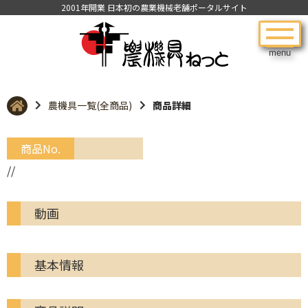
2001年開業 日本初の農業機械老舗ポータルサイト
menu
農機具一覧(全商品)
商品詳細
商品No.
//
動画
基本情報