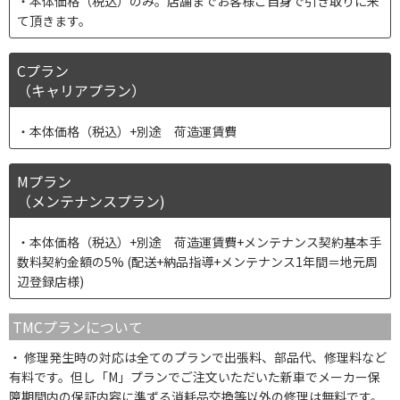
本体価格（税込）のみ。店舗までお客様ご自身で引き取りに来
て頂きます。
Cプラン
（キャリアプラン）
本体価格（税込）+別途 荷造運賃費
Mプラン
（メンテナンスプラン)
本体価格（税込）+別途 荷造運賃費+メンテナンス契約基本手
数料契約金額の5% (配送+納品指導+メンテナンス1年間＝地元周
辺登録店様)
TMCプランについて
修理発生時の対応は全てのプランで出張料、部品代、修理料など
有料です。但し「M」プランでご注文いただいた新車でメーカー保
障期間内の保証内容に準ずる消耗品交換等以外の修理は無料です。