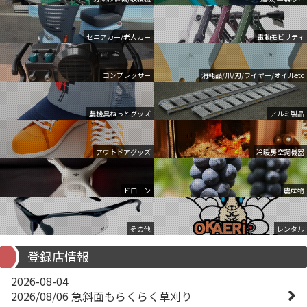
セニアカー/老人カー
電動モビリティ
コンプレッサー
消耗品/爪/刃/ワイヤー/オイルetc
農機具ねっとグッズ
アルミ製品
アウトドアグッズ
冷暖房空調機器
ドローン
農産物
その他
レンタル
登録店情報
2026-08-04
2026/08/06 急斜面もらくらく草刈り