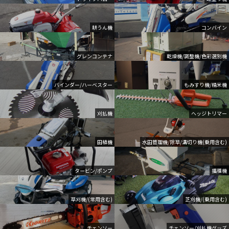
耕うん機
コンバイン
グレンコンテナ
乾燥機/調整機/色彩選別機
バインダー/ハーベスター
もみすり機/精米機
刈払機
ヘッジトリマー
田植機
水田管理機/除草/溝切り機(乗用含む)
タービン/ポンプ
播種機
草刈機/(常用含む)
芝刈機/(乗用含む)
チェンソー
チェンソー/刈払機グッズ