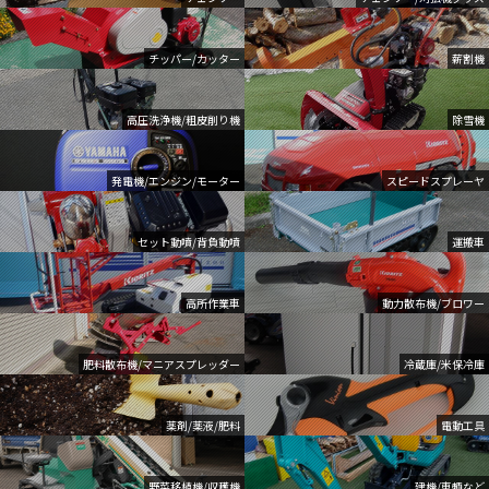
チッパー/カッター
薪割機
高圧洗浄機/粗皮削り機
除雪機
発電機/エンジン/モーター
スピードスプレーヤ
セット動噴/背負動噴
運搬車
高所作業車
動力散布機/ブロワー
肥料散布機/マニアスプレッダー
冷蔵庫/米保冷庫
薬剤/薬液/肥料
電動工具
野菜移植機/収穫機
建機/車輌など