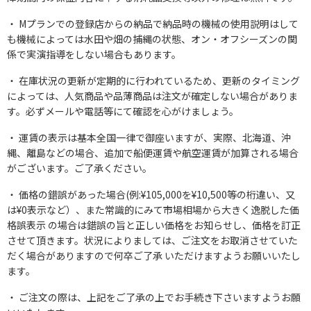
Mプランでの登録店からの納品で納品時の機械の使用説明はして
も機械によっては水田や畑の捕縄の状態、オン・オフシーズンの関
係で実演指導をしない場合もあります。
在庫状況の更新が定期的に行われているため、更新のタイミング
によっては、人気商品や品薄商品は注文が確定しない場合がありま
す。必ずメールや電話等にて確認を心がけましょう。
運賃の表示は基本全国一律で御座いますが、実際、北海道、沖
縄、離島などの場合、追加で船便運賃や航空運賃が加算される場合
がございます。ご了承ください。
価格の錯誤があった場合(例:¥105,000を¥10,500等の桁違い、又
は¥0表示など）、また常識的にみて市場相場から大きく逸脱した価
格誤表示 の場合は錯誤の旨と正しい価格をお知らせし、価格を訂正
させて頂きます。状況によりましては、ご注文をお取消させていた
だく場合がありますので何卒ご了承 いただけますようお願いいたし
ます。
ご注文の際は、上記をご了承の上でお手続き下さいますようお願