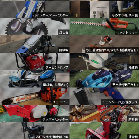
バインダー/ハーベスター
もみすり機/精米機
刈払機
ヘッジトリマー
田植機
水田管理機/除草/溝切り機(乗用含む)
タービン/ポンプ
播種機
草刈機/(常用含む)
芝刈機/(乗用含む)
チェンソー
チェンソー/刈払機グッズ
チッパー/カッター
薪割機
高圧洗浄機/粗皮削り機
除雪機