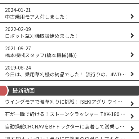
2024-01-21
中古乗用モア入荷しました！
2022-02-09
ロボット草刈機取扱始めました！
2021-09-27
橋本機械スタッフ(橋本機械(株))
2019-08-24
今日は、乗用草刈機の納品でした！ 流行りの、4WD！ #イセキアグリ #オーレック #四駆 #増税間近
最新動画
ウイングモアで畦草刈りに挑戦！ISEKIアグリ ウイングモア WM746AF
石が一瞬で砕ける！ストーンクラッシャー TXK-180 実演
自動操舵CHCNAVをBFトラクターに装着して試乗してみた！！ CHCNAV NX610
押すだけカンタン！ラクに広範囲の草刈り！マキタ バッテリー式草刈り機 MUG001G 2