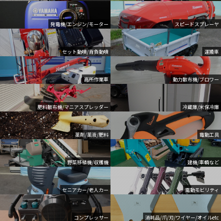
発電機/エンジン/モーター
スピードスプレーヤ
セット動噴/背負動噴
運搬車
高所作業車
動力散布機/ブロワー
肥料散布機/マニアスプレッダー
冷蔵庫/米保冷庫
薬剤/薬液/肥料
電動工具
野菜移植機/収穫機
建機/車輌など
セニアカー/老人カー
電動モビリティ
コンプレッサー
消耗品/爪/刃/ワイヤー/オイルetc