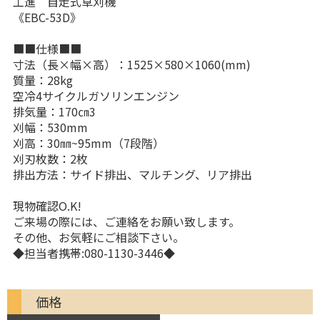
工進 自走式草刈機
《EBC-53D》
■■仕様■■
寸法（長×幅×高）：1525×580×1060(mm)
質量：28kg
空冷4サイクルガソリンエンジン
排気量：170㎝3
刈幅：530mm
刈高：30㎜~95mm（7段階）
刈刃枚数：2枚
排出方法：サイド排出、マルチング、リア排出
現物確認O.K!
ご来場の際には、ご連絡をお願い致します。
その他、お気軽にご相談下さい。
◆担当者携帯:080-1130-3446◆
価格