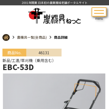
2001年開業 日本初の農業機械老舗ポータルサイト
menu
農機具一覧(全商品)
商品詳細
商品No.
46131
新品/工進/草刈機（乗用含む）
EBC-53D