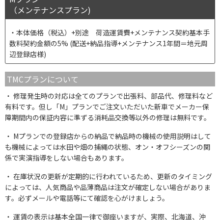
（メンテナンスプラン)
本体価格（税込）+別途 荷造運賃費+メンテナンス契約基本手
数料契約金額の5% (配送+納品指導+メンテナンス1年間＝地元周
辺登録店様)
TMCプランについて
修理発生時の対応は全てのプランで出張料、部品代、修理料など
有料です。但し「M」プランでご注文いただいた新車でメーカー保
障期間内の保証内容に準ずる消耗品交換等以外の修理は無料です。
Mプランでの登録店からの納品で納品時の機械の使用説明はして
も機械によっては水田や畑の捕縄の状態、オン・オフシーズンの関
係で実演指導をしない場合もあります。
在庫状況の更新が定期的に行われているため、更新のタイミング
によっては、人気商品や品薄商品は注文が確定しない場合がありま
す。必ずメールや電話等にて確認を心がけましょう。
運賃の表示は基本全国一律で御座いますが、実際、北海道、沖