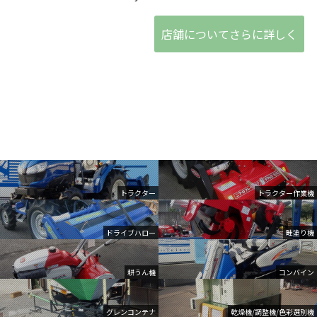
店舗についてさらに詳しく
トラクター
トラクター作業機
ドライブハロー
畦塗り機
耕うん機
コンバイン
グレンコンテナ
乾燥機/調整機/色彩選別機