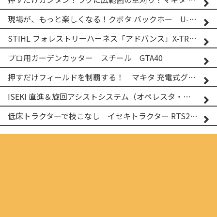
現場が、もっと楽しくなる！クボタ バックホー U-25-3A
STIHL フォレストリーハーネス「アドバンス」X-TREEm
プロ用ガーデンカッター スチール GTA40
押すだけフィールドを制覇する！ マキタ 充電式グランドトリマー MUG001G
ISEKI 直進＆旋回アシストシステム（オペレスタ・ターン）搭載 イセキ 乗用田植機 PRJ8D-ZJL
低床トラクターで枝こなし イセキトラクター RTS205NS & フレールモア FNC1202F