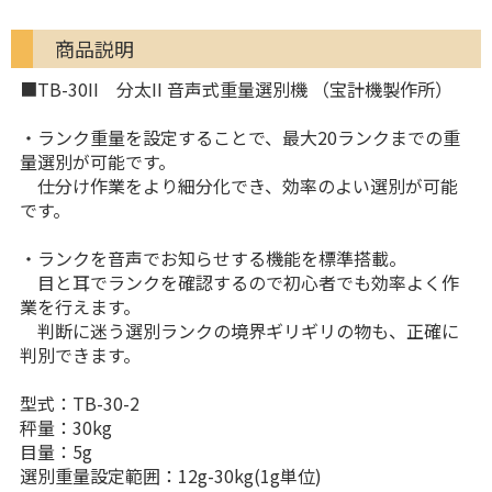
商品説明
■TB-30II 分太II 音声式重量選別機 （宝計機製作所）
・ランク重量を設定することで、最大20ランクまでの重
量選別が可能です。
仕分け作業をより細分化でき、効率のよい選別が可能
です。
・ランクを音声でお知らせする機能を標準搭載。
目と耳でランクを確認するので初心者でも効率よく作
業を行えます。
判断に迷う選別ランクの境界ギリギリの物も、正確に
判別できます。
型式：TB-30-2
秤量：30kg
目量：5g
選別重量設定範囲：12g-30kg(1g単位)