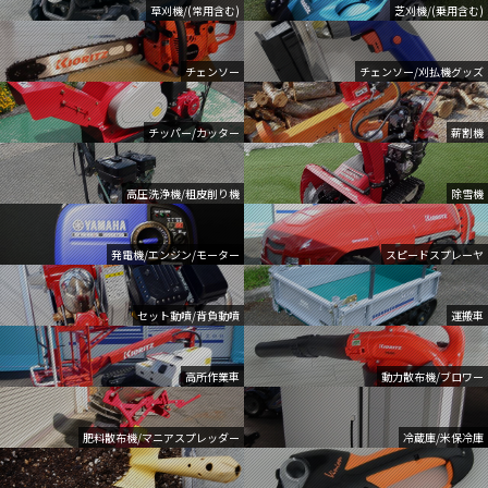
草刈機/(常用含む)
芝刈機/(乗用含む)
チェンソー
チェンソー/刈払機グッズ
チッパー/カッター
薪割機
高圧洗浄機/粗皮削り機
除雪機
発電機/エンジン/モーター
スピードスプレーヤ
セット動噴/背負動噴
運搬車
高所作業車
動力散布機/ブロワー
肥料散布機/マニアスプレッダー
冷蔵庫/米保冷庫