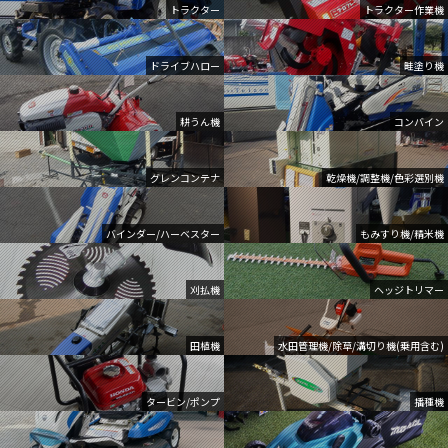
トラクター
トラクター作業機
ドライブハロー
畦塗り機
耕うん機
コンバイン
グレンコンテナ
乾燥機/調整機/色彩選別機
バインダー/ハーベスター
もみすり機/精米機
刈払機
ヘッジトリマー
田植機
水田管理機/除草/溝切り機(乗用含む)
タービン/ポンプ
播種機