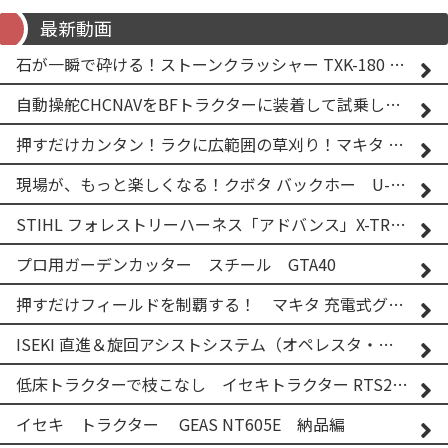
最新動画
石が一瞬で砕ける！ストーンクラッシャー TXK-180 実演
自動操舵CHCNAVをBFトラクターに装着して試乗してみた！！ CHCNAV NX610
押すだけカンタン！ラクに広範囲の草刈り！マキタ バッテリー式草刈り機 MUG001G 2
現場が、もっと楽しくなる！クボタ バックホー U-25-3A
STIHL フォレストリーハーネス「アドバンス」X-TREEm
プロ用ガーデンカッター スチール GTA40
押すだけフィールドを制覇する！ マキタ 充電式グランドトリマー MUG001G
ISEKI 直進＆旋回アシストシステム（オペレスタ・ターン）搭載 イセキ 乗用田植機 PRJ8D-ZJL
低床トラクターで枝こなし イセキトラクター RTS205NS & フレールモア FNC1202F
イセキ トラクター GEAS NT605E 納品編