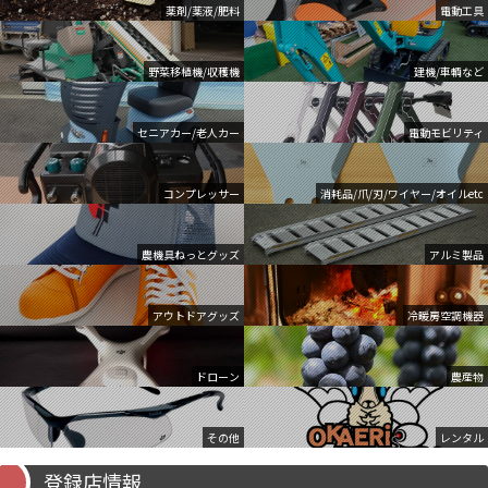
薬剤/薬液/肥料
電動工具
野菜移植機/収穫機
建機/車輌など
セニアカー/老人カー
電動モビリティ
コンプレッサー
消耗品/爪/刃/ワイヤー/オイルetc
農機具ねっとグッズ
アルミ製品
アウトドアグッズ
冷暖房空調機器
ドローン
農産物
その他
レンタル
登録店情報