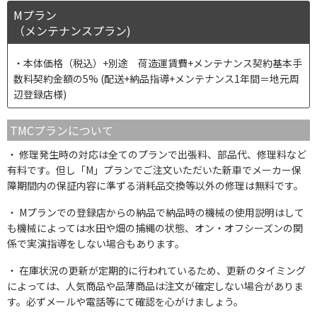
Mプラン
（メンテナンスプラン)
本体価格（税込）+別途 荷造運賃費+メンテナンス契約基本手
数料契約金額の5% (配送+納品指導+メンテナンス1年間＝地元周
辺登録店様)
TMCプランについて
修理発生時の対応は全てのプランで出張料、部品代、修理料など
有料です。但し「M」プランでご注文いただいた新車でメーカー保
障期間内の保証内容に準ずる消耗品交換等以外の修理は無料です。
Mプランでの登録店からの納品で納品時の機械の使用説明はして
も機械によっては水田や畑の捕縄の状態、オン・オフシーズンの関
係で実演指導をしない場合もあります。
在庫状況の更新が定期的に行われているため、更新のタイミング
によっては、人気商品や品薄商品は注文が確定しない場合がありま
す。必ずメールや電話等にて確認を心がけましょう。