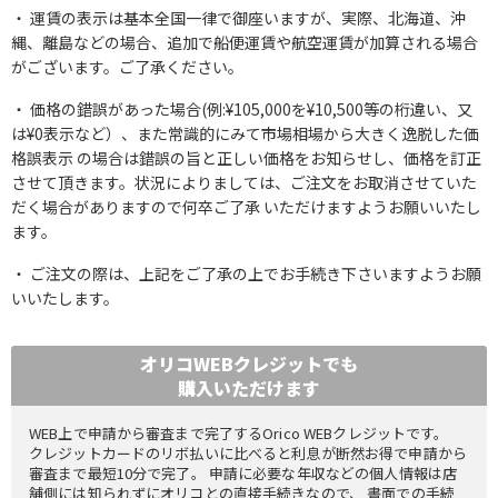
運賃の表示は基本全国一律で御座いますが、実際、北海道、沖
縄、離島などの場合、追加で船便運賃や航空運賃が加算される場合
がございます。ご了承ください。
価格の錯誤があった場合(例:¥105,000を¥10,500等の桁違い、又
は¥0表示など）、また常識的にみて市場相場から大きく逸脱した価
格誤表示 の場合は錯誤の旨と正しい価格をお知らせし、価格を訂正
させて頂きます。状況によりましては、ご注文をお取消させていた
だく場合がありますので何卒ご了承 いただけますようお願いいたし
ます。
ご注文の際は、上記をご了承の上でお手続き下さいますようお願
いいたします。
オリコWEBクレジットでも
購入いただけます
WEB上で申請から審査まで完了するOrico WEBクレジットです。
クレジットカードのリボ払いに比べると利息が断然お得で申請から
審査まで最短10分で完了。 申請に必要な年収などの個人情報は店
舗側には知られずにオリコとの直接手続きなので、 書面での手続