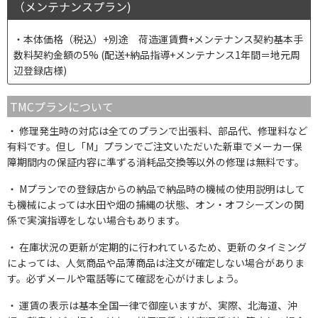
（メンテナンスプラン)
本体価格（税込）+別途 荷造運賃費+メンテナンス契約基本手
数料契約金額の5% (配送+納品指導+メンテナンス1年間＝地元周
辺登録店様)
TMCプランについて
修理発生時の対応は全てのプランで出張料、部品代、修理料など
有料です。但し「M」プランでご注文いただいた新車でメーカー保
障期間内の保証内容に準ずる消耗品交換等以外の修理は無料です。
Mプランでの登録店からの納品で納品時の機械の使用説明はして
も機械によっては水田や畑の捕縄の状態、オン・オフシーズンの関
係で実演指導をしない場合もあります。
在庫状況の更新が定期的に行われているため、更新のタイミング
によっては、人気商品や品薄商品は注文が確定しない場合がありま
す。必ずメールや電話等にて確認を心がけましょう。
運賃の表示は基本全国一律で御座いますが、実際、北海道、沖