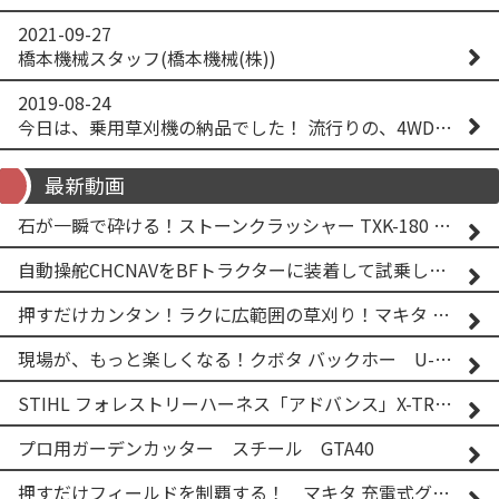
2021-09-27
橋本機械スタッフ(橋本機械(株))
2019-08-24
今日は、乗用草刈機の納品でした！ 流行りの、4WD！ #イセキアグリ #オーレック #四駆 #増税間近
最新動画
石が一瞬で砕ける！ストーンクラッシャー TXK-180 実演
自動操舵CHCNAVをBFトラクターに装着して試乗してみた！！ CHCNAV NX610
押すだけカンタン！ラクに広範囲の草刈り！マキタ バッテリー式草刈り機 MUG001G 2
現場が、もっと楽しくなる！クボタ バックホー U-25-3A
STIHL フォレストリーハーネス「アドバンス」X-TREEm
プロ用ガーデンカッター スチール GTA40
押すだけフィールドを制覇する！ マキタ 充電式グランドトリマー MUG001G