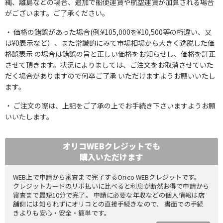
縄、離島などの場合、追加で船便運賃や航空運賃が加算される場合
がございます。ご了承ください。
価格の錯誤があった場合(例:¥105,000を¥10,500等の桁違い、又
は¥0表示など）、また常識的にみて市場相場から大きく逸脱した価
格誤表示 の場合は錯誤の旨と正しい価格をお知らせし、価格を訂正
させて頂きます。状況によりましては、ご注文をお取消させていた
だく場合がありますので何卒ご了承 いただけますようお願いいたし
ます。
ご注文の際は、上記をご了承の上でお手続き下さいますようお願
いいたします。
オリコWEBクレジットでも
購入いただけます
WEB上で申請から審査まで完了するOrico WEBクレジットです。
クレジットカードのリボ払いに比べると利息が断然お得で申請から
審査まで最短10分で完了。 申請に必要な年収などの個人情報は店
舗側には知られずにオリコとの直接手続きなので、 書面での手続
きよりも安心・安全・簡単です。