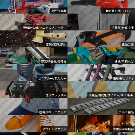
高所作業車
動力散布機/ブロワー
肥料散布機/マニアスプレッダー
冷蔵庫/米保冷庫
薬剤/薬液/肥料
電動工具
野菜移植機/収穫機
建機/車輌など
セニアカー/老人カー
電動モビリティ
コンプレッサー
消耗品/爪/刃/ワイヤー/オイルetc
農機具ねっとグッズ
アルミ製品
アウトドアグッズ
冷暖房空調機器