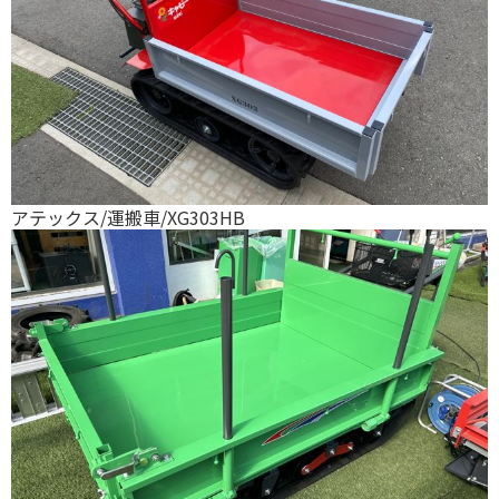
アテックス/運搬車/XG303HB