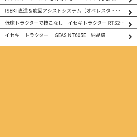
ISEKI 直進＆旋回アシストシステム（オペレスタ・ターン）搭載 イセキ 乗用田植機 PRJ8D-ZJL
低床トラクターで枝こなし イセキトラクター RTS205NS & フレールモア FNC1202F
イセキ トラクター GEAS NT605E 納品編