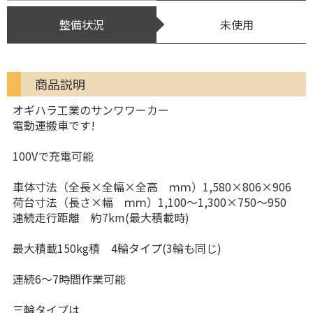
整備状況
未使用
商品説明
オギハラ工業のサンワワーカー
電動運搬車です!
100Vで充電可能
車体寸法（全長×全幅×全高 ｍｍ）1,580×806×906
荷台寸法（長さ×幅 ｍｍ）1,100～1,300×750～950
連続走行距離 約7km(最大積載時)
最大積載150kg積 4輪タイプ(3輪も同じ)
連続6〜7時間作業可能
三輪タイプは