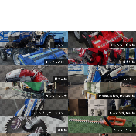
トラクター
トラクター作業機
ドライブハロー
畦塗り機
耕うん機
コンバイン
グレンコンテナ
乾燥機/調整機/色彩選別機
バインダー/ハーベスター
もみすり機/精米機
刈払機
ヘッジトリマー