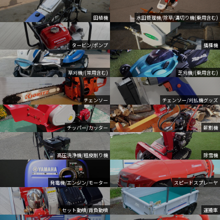
田植機
水田管理機/除草/溝切り機(乗用含む)
タービン/ポンプ
播種機
草刈機/(常用含む)
芝刈機/(乗用含む)
チェンソー
チェンソー/刈払機グッズ
チッパー/カッター
薪割機
高圧洗浄機/粗皮削り機
除雪機
発電機/エンジン/モーター
スピードスプレーヤ
セット動噴/背負動噴
運搬車