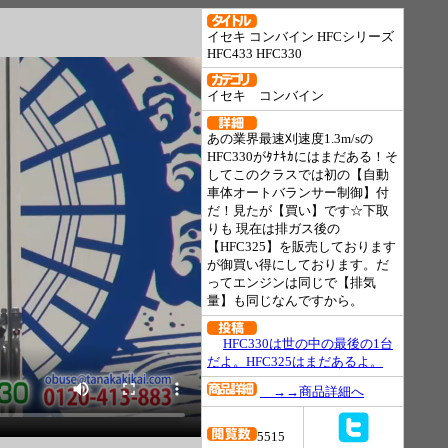
イセキ コンバイン HFCシリーズ
HFC433 HFC330
イセキ コンバイン
あの業界最速刈速度1.3m/sの
HFC330がﾀﾅｷｶにはまだある！そ
してこのクラスでは初の【自動
車体オートバランサー制御】付
だ！見たが【買い】です☆下取
りも 現在は排ガス後の
【HFC325】を販売しております
が御買い得にしております。だ
ってエンジンは同じで【排気
量】も同じなんですから。
HFC330は世の中の最後の1台
だよ。HFC325はまだあるよ。
→→商品詳細へ
5515